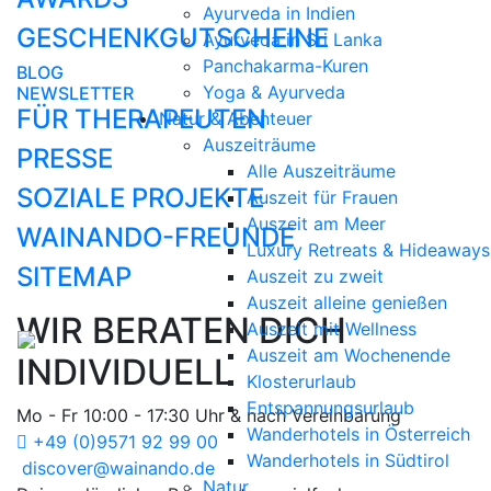
Ayurveda in Indien
GESCHENKGUTSCHEINE
Ayurveda in Sri Lanka
Panchakarma-Kuren
BLOG
Yoga & Ayurveda
NEWSLETTER
FÜR THERAPEUTEN
Natur & Abenteuer
Auszeiträume
PRESSE
Alle Auszeiträume
SOZIALE PROJEKTE
Auszeit für Frauen
Auszeit am Meer
WAINANDO-FREUNDE
Luxury Retreats & Hideaways
SITEMAP
Auszeit zu zweit
Auszeit alleine genießen
WIR BERATEN DICH
Auszeit mit Wellness
Auszeit am Wochenende
INDIVIDUELL
Klosterurlaub
Entspannungsurlaub
Mo - Fr 10:00 - 17:30 Uhr & nach Vereinbarung
Wanderhotels in Österreich
+49 (0)9571 92 99 00
Wanderhotels in Südtirol
discover@wainando.de
Natur