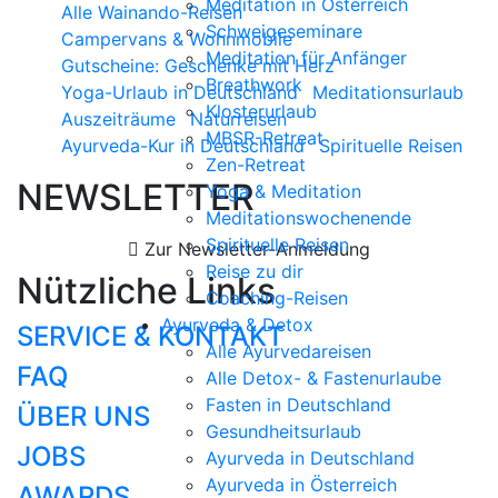
Meditation in Österreich
Alle Wainando-Reisen
Schweigeseminare
Campervans & Wohnmobile
Meditation für Anfänger
Gutscheine: Geschenke mit Herz
Breathwork
Yoga-Urlaub in Deutschland
Meditationsurlaub
Klosterurlaub
Auszeiträume
Naturreisen
MBSR-Retreat
Ayurveda-Kur in Deutschland
Spirituelle Reisen
Zen-Retreat
NEWSLETTER
Yoga & Meditation
Meditationswochenende
Spirituelle Reisen
Zur Newsletter-Anmeldung
Reise zu dir
Nützliche Links
Coaching-Reisen
Ayurveda & Detox
SERVICE & KONTAKT
Alle Ayurvedareisen
FAQ
Alle Detox- & Fastenurlaube
Fasten in Deutschland
ÜBER UNS
Gesundheitsurlaub
JOBS
Ayurveda in Deutschland
Ayurveda in Österreich
AWARDS