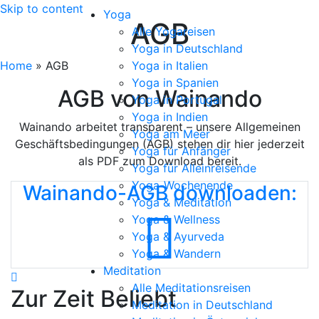
Skip to content
Yoga
AGB
Alle Yogareisen
Yoga in Deutschland
Home
»
AGB
Yoga in Italien
Yoga in Spanien
AGB von Wainando
Yoga in Portugal
Yoga in Indien
Wainando arbeitet transparent – unsere Allgemeinen
Yoga am Meer
Geschäftsbedingungen (AGB) stehen dir hier jederzeit
Yoga für Anfänger
als PDF zum Download bereit.
Yoga für Alleinreisende
Yoga-Wochenende
Wainando-AGB downloaden:
Yoga & Meditation
Yoga & Wellness
Yoga & Ayurveda
Yoga & Wandern
Meditation
Alle Meditationsreisen
Zur Zeit Beliebt
Meditation in Deutschland