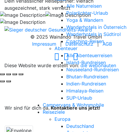
Dein verlässlicher Reisepartner: vielfach
Alle Naturreisen
ausgezeichnet, stark vernetzt
Polarlichter-Urlaub
Yoga & Wandern
Wanderhotels in Österreich
Wanderhotels in Südtirol
© 2025 Wainando Travel GmbH
Coaching-Reisen
Impressum
|
Datenschutz
|
AGB
Abenteuer
Alle Abenteuerreisen
Island-Rundreisen
Diese Website wurde erstellt von:
die webonauten
Neuseeland-Rundreisen
Bhutan-Rundreisen
Indien-Rundreisen
Himalaya-Reisen
Deine Reise, unsere Leidenschaft.
SUP-Urlaub
Campervans & Wohnmobile
Wir sind für dich da
. Kontaktiere uns jetzt!
Reiseziele
Europa
Deutschland