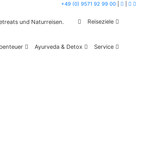
+49 (0) 9571 92 99 00
|
|
Reiseziele
benteuer
Ayurveda & Detox
Service