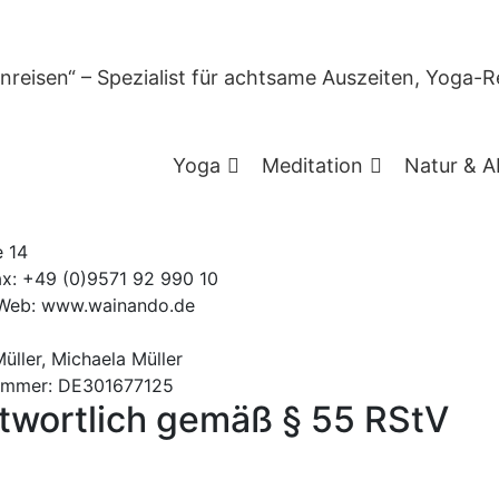
Impressum
Yoga
Meditation
Natur & A
daten
e 14
ax: +49 (0)9571 92 990 10
 Web: www.wainando.de
üller, Michaela Müller
nummer: DE301677125
ntwortlich gemäß § 55 RStV