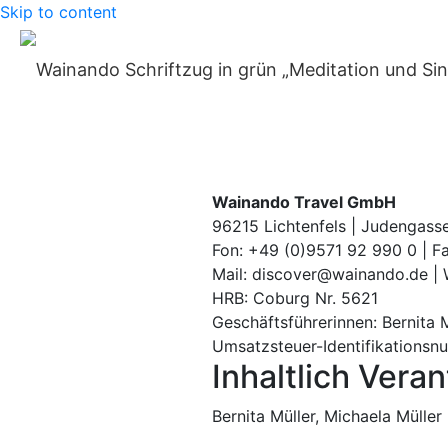
Skip to content
Home
»
Impressum
Unternehmens
Wainando Travel GmbH
96215 Lichtenfels | Judengass
Fon: +49 (0)9571 92 990 0 | F
Mail: discover@wainando.de |
HRB: Coburg Nr. 5621
Geschäftsführerinnen: Bernita M
Umsatzsteuer-Identifikations
Inhaltlich Vera
Bernita Müller, Michaela Müller