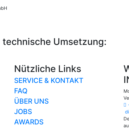
mbH
b
 technische Umsetzung:
Nützliche Links
W
I
SERVICE & KONTAKT
FAQ
Mo
Ve
ÜBER UNS
+
JOBS
di
De
AWARDS
au