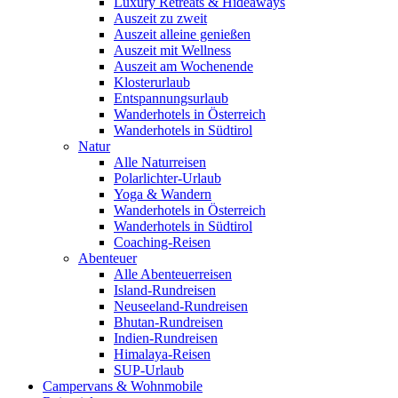
Luxury Retreats & Hideaways
Auszeit zu zweit
Auszeit alleine genießen
Auszeit mit Wellness
Auszeit am Wochenende
Klosterurlaub
Entspannungsurlaub
Wanderhotels in Österreich
Wanderhotels in Südtirol
Natur
Alle Naturreisen
Polarlichter-Urlaub
Yoga & Wandern
Wanderhotels in Österreich
Wanderhotels in Südtirol
Coaching-Reisen
Abenteuer
Alle Abenteuerreisen
Island-Rundreisen
Neuseeland-Rundreisen
Bhutan-Rundreisen
Indien-Rundreisen
Himalaya-Reisen
SUP-Urlaub
Campervans & Wohnmobile