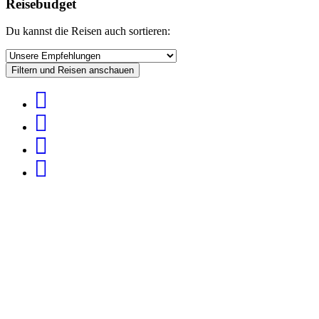
Reisebudget
Du kannst die Reisen auch sortieren:
Filtern und Reisen anschauen
Gerne beraten wir dich persönlich!
Welche Kur ist die richtige? Soll es ein 4-Sterne-Resort sein oder
lieber ein kleines, aber feines Boutique-Hotel? Gibt es
Vorerkrankungen, die zu beachten sind? Und wo soll die Reise
hingehen?