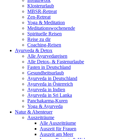
Breathwork
Klosterurlaub
MBSR-Retreat
Zen-Retreat
Yoga & Meditation
Meditationswochenende
Spirituelle Reisen
Reise zu dir
Coaching-Reisen
Ayurveda & Detox
Alle Ayurvedareisen
Alle Detox- & Fastenurlaube
Fasten in Deutschland
Gesundheitsurlaub
Ayurveda in Deutschland
Ayurveda in Österreich
Ayurveda in Indien
Ayurveda in Sri Lanka
Panchakarma-Kuren
Yoga & Ayurveda
Natur & Abenteuer
Auszeiträume
Alle Auszeiträume
Auszeit für Frauen
Auszeit am Meer