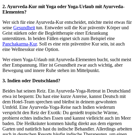
2. Ayurveda-Kur mit Yoga oder Yoga-Urlaub mit Ayurveda-
Elementen?
Wer sich für eine Ayurveda-Kur entscheidet, möchte meist etwas für
seine
Gesundheit
tun. Entweder soll die Kur präventiv Körper und
Geist stärken oder die Begleittherapie einer Erkrankung
unterstützen. In beiden Fällen eignet sich zum Beispiel eine
Panchakarma-Kur
. Soll es eine rein präventive Kur sein, ist auch
eine Wellnesskur eine Option.
Wer einen Yoga-Urlaub mit Ayurveda-Elementen bucht, sucht meist
eher Entspannung. Hier ist Gesundheit zwar auch wichtig, aber
Bewegung und innere Ruhe stehen im Mittelpunkt.
3. Indien oder Deutschland?
Beides hat seinen Reiz. Ein Ayurveda-Yoga-Retreat in Deutschland
etwa ist bequem: Du hast eine kurze Anreise, kannst Deutsch mit
dem Hotel-Team sprechen und bleibst in deinem gewohnten
Umfeld. Eine Ayurveda-Yoga-Reise nach Indien wiederum
verspricht den Reiz der Exotik: Du genießt tropische Wärme,
probierst echtes indisches Essen und kannst vielleicht auch im Meer
baden. Die Heilkräuter kommen häufig direkt aus dem eigenen
Garten und natürlich hast du indische Behandler. Allerdings arbeiten
auch in deutschen Resorts häufig indische Therapeuten, um einen