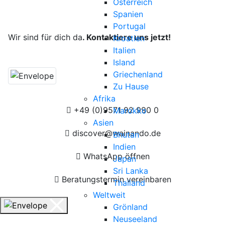
Österreich
Deine Reise, unsere Leidenschaft.
Spanien
Portugal
Wir sind für dich da
. Kontaktiere uns jetzt!
Kroatien
Italien
Island
Griechenland
Zu Hause
Afrika
+49 (0)9571 92 990 0
Marokko
Asien
discover@wainando.de
Bhutan
Indien
WhatsApp öffnen
Japan
Sri Lanka
Beratungstermin vereinbaren
Thailand
Weltweit
Grönland
Neuseeland