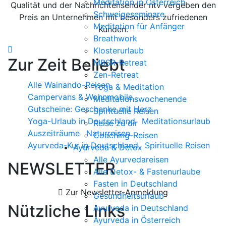
Meditation in Österreich
Qualität und der Nachrichtensender ntv vergeben den
Schweigeseminare
Preis an Unternehmen mit besonders zufriedenen
Meditation für Anfänger
Kunden.
Breathwork
Klosterurlaub
Zur Zeit Beliebt
MBSR-Retreat
Zen-Retreat
Alle Wainando-Reisen
Yoga & Meditation
Campervans & Wohnmobile
Meditationswochenende
Gutscheine: Geschenke mit Herz
Spirituelle Reisen
Yoga-Urlaub in Deutschland
Meditationsurlaub
Reise zu dir
Auszeiträume
Naturreisen
Coaching-Reisen
Ayurveda-Kur in Deutschland
Spirituelle Reisen
Ayurveda & Detox
Alle Ayurvedareisen
NEWSLETTER
Alle Detox- & Fastenurlaube
Fasten in Deutschland
Zur Newsletter-Anmeldung
Gesundheitsurlaub
Nützliche Links
Ayurveda in Deutschland
Ayurveda in Österreich