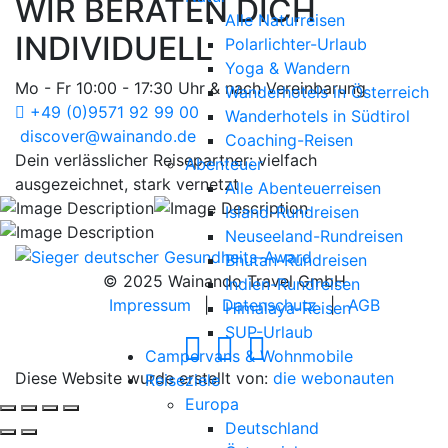
WIR BERATEN DICH
Alle Naturreisen
INDIVIDUELL
Polarlichter-Urlaub
Yoga & Wandern
Mo - Fr 10:00 - 17:30 Uhr & nach Vereinbarung
Wanderhotels in Österreich
+49 (0)9571 92 99 00
Wanderhotels in Südtirol
discover@wainando.de
Coaching-Reisen
Dein verlässlicher Reisepartner: vielfach
Abenteuer
ausgezeichnet, stark vernetzt
Alle Abenteuerreisen
Island-Rundreisen
Neuseeland-Rundreisen
Bhutan-Rundreisen
© 2025 Wainando Travel GmbH
Indien-Rundreisen
Impressum
|
Datenschutz
|
AGB
Himalaya-Reisen
SUP-Urlaub
Campervans & Wohnmobile
Diese Website wurde erstellt von:
die webonauten
Reiseziele
Europa
Deutschland