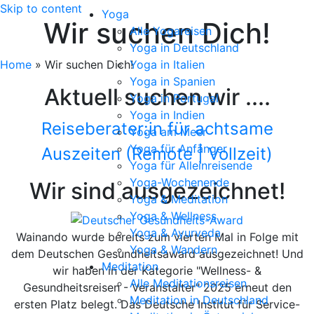
Skip to content
Yoga
Wir suchen Dich!
Alle Yogareisen
Yoga in Deutschland
Home
»
Wir suchen Dich!
Yoga in Italien
Yoga in Spanien
Aktuell suchen wir ....
Yoga in Portugal
Yoga in Indien
Reiseberater:in für achtsame
Yoga am Meer
Yoga für Anfänger
Auszeiten (Remote | Vollzeit)
Yoga für Alleinreisende
Yoga-Wochenende
Wir sind ausgezeichnet!
Yoga & Meditation
Yoga & Wellness
Yoga & Ayurveda
Wainando wurde bereits zum vierten Mal in Folge mit
Yoga & Wandern
dem Deutschen Gesundheitsaward ausgezeichnet! Und
Meditation
wir haben in der Kategorie "Wellness- &
Alle Meditationsreisen
Gesundheitsreisen - Veranstalter" 2025 erneut den
Meditation in Deutschland
ersten Platz belegt. Das Deutsche Institut für Service-