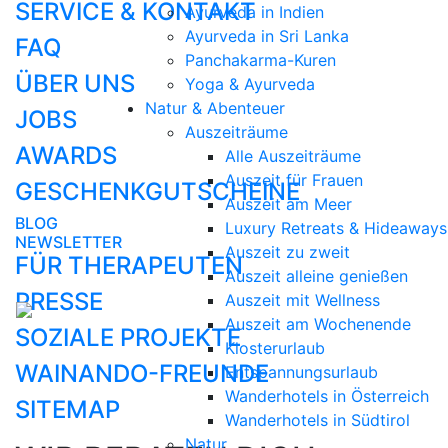
SERVICE & KONTAKT
Ayurveda in Indien
Ayurveda in Sri Lanka
FAQ
Panchakarma-Kuren
ÜBER UNS
Yoga & Ayurveda
Natur & Abenteuer
JOBS
Auszeiträume
AWARDS
Alle Auszeiträume
Auszeit für Frauen
GESCHENKGUTSCHEINE
Auszeit am Meer
BLOG
Luxury Retreats & Hideaways
NEWSLETTER
Auszeit zu zweit
FÜR THERAPEUTEN
Auszeit alleine genießen
PRESSE
Auszeit mit Wellness
Auszeit am Wochenende
SOZIALE PROJEKTE
Klosterurlaub
WAINANDO-FREUNDE
Entspannungsurlaub
Wanderhotels in Österreich
SITEMAP
Wanderhotels in Südtirol
Natur