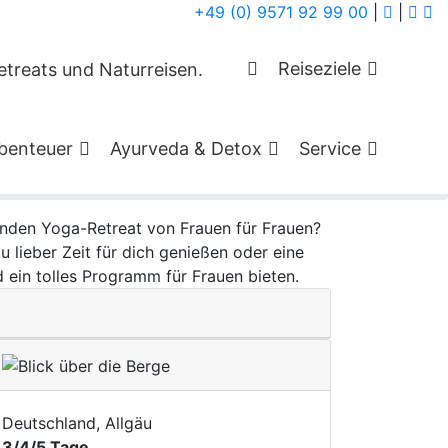
+49 (0) 9571 92 99 00
|
|
od bei Retreats
Reiseziele
machen
benteuer
Ayurveda & Detox
Service
enden Yoga-Retreat von Frauen für Frauen?
lieber Zeit für dich genießen oder eine
ein tolles Programm für Frauen bieten.
Deutschland, Allgäu
3/4/5 Tage