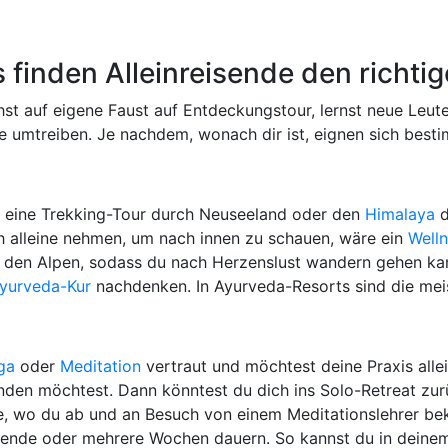
 finden Alleinreisende den richtig
hst auf eigene Faust auf Entdeckungstour, lernst neue Leut
e umtreiben. Je nachdem, wonach dir ist, eignen sich best
ht eine Trekking-Tour durch Neuseeland oder den
Himalaya
d
ch alleine nehmen, um nach innen zu schauen, wäre ein
Well
in den Alpen, sodass du nach Herzenslust wandern gehen k
yurveda-Kur
nachdenken. In Ayurveda-Resorts sind die meis
ga
oder
Meditation
vertraut und möchtest deine Praxis alle
inden möchtest. Dann könntest du dich ins Solo-Retreat zurü
, wo du ab und an Besuch von einem Meditationslehrer beko
ende oder mehrere Wochen dauern. So kannst du in deinem 