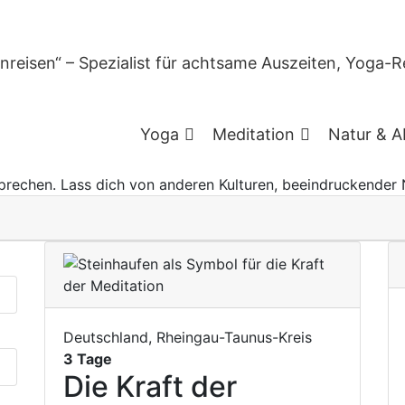
Auszeit für mich allein
Yoga
Meditation
Natur & A
zu verbringen, tut einfach gut. Weltweit gibt es viele kraftvo
prechen. Lass dich von anderen Kulturen, beeindruckender N
Deutschland, Rheingau-Taunus-Kreis
3 Tage
Die Kraft der