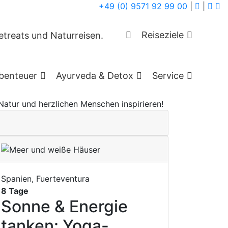
+49 (0) 9571 92 99 00
|
|
Reiseziele
benteuer
Ayurveda & Detox
Service
lle Orte, die sich prima für Alleinreisende
atur und herzlichen Menschen inspirieren!
Spanien, Fuerteventura
8 Tage
Sonne & Energie
tanken: Yoga-