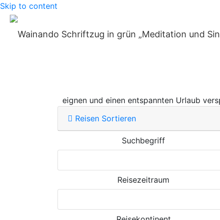
Skip to content
Home
»
Auszeiträume
»
Auszeit allein
Hin und wieder etwas Zeit mit sich selbst 
eignen und einen entspannten Urlaub vers
Reisen Sortieren
Suchbegriff
Reisezeitraum
Reisekontinent