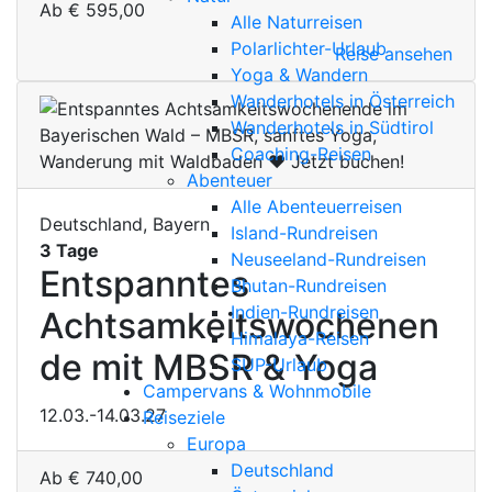
Ab
€
595,00
Alle Naturreisen
Polarlichter-Urlaub
Reise ansehen
Yoga & Wandern
Wanderhotels in Österreich
Wanderhotels in Südtirol
Coaching-Reisen
Abenteuer
Alle Abenteuerreisen
Deutschland, Bayern
Island-Rundreisen
3 Tage
Neuseeland-Rundreisen
Entspanntes
Bhutan-Rundreisen
Indien-Rundreisen
Achtsamkeitswochenen
Himalaya-Reisen
de mit MBSR & Yoga
SUP-Urlaub
Campervans & Wohnmobile
12.03.-14.03.27
Reiseziele
Europa
Deutschland
Ab
€
740,00