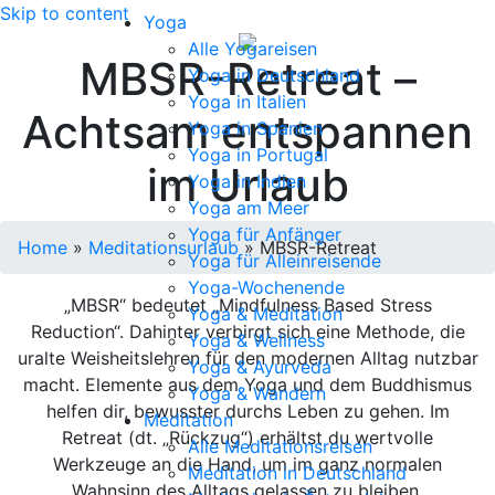
Skip to content
Yoga
Alle Yogareisen
MBSR-Retreat –
Yoga in Deutschland
Yoga in Italien
Achtsam entspannen
Yoga in Spanien
Yoga in Portugal
im Urlaub
Yoga in Indien
Yoga am Meer
Yoga für Anfänger
Home
»
Meditationsurlaub
»
MBSR-Retreat
Yoga für Alleinreisende
Yoga-Wochenende
„MBSR“ bedeutet „Mindfulness Based Stress
Yoga & Meditation
Reduction“. Dahinter verbirgt sich eine Methode, die
Yoga & Wellness
uralte Weisheitslehren für den modernen Alltag nutzbar
Yoga & Ayurveda
macht. Elemente aus dem Yoga und dem Buddhismus
Yoga & Wandern
helfen dir, bewusster durchs Leben zu gehen. Im
Meditation
Retreat (dt. „Rückzug“) erhältst du wertvolle
Alle Meditationsreisen
Werkzeuge an die Hand, um im ganz normalen
Meditation in Deutschland
Wahnsinn des Alltags gelassen zu bleiben.