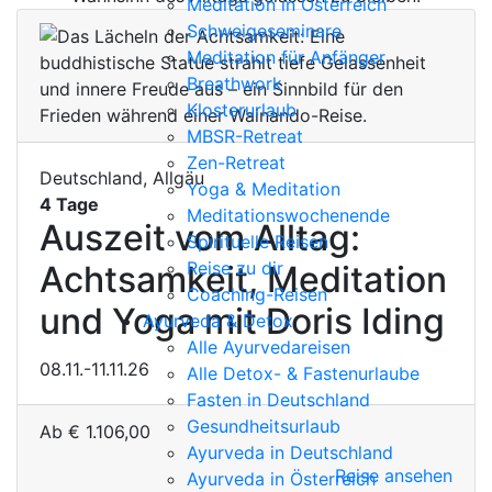
Meditation in Österreich
Schweigeseminare
Meditation für Anfänger
Breathwork
Klosterurlaub
MBSR-Retreat
Zen-Retreat
Deutschland, Allgäu
Yoga & Meditation
4 Tage
Meditationswochenende
Auszeit vom Alltag:
Spirituelle Reisen
Reise zu dir
Achtsamkeit, Meditation
Coaching-Reisen
und Yoga mit Doris Iding
Ayurveda & Detox
Alle Ayurvedareisen
08.11.-11.11.26
Alle Detox- & Fastenurlaube
Fasten in Deutschland
Gesundheitsurlaub
Ab
€
1.106,00
Ayurveda in Deutschland
Reise ansehen
Ayurveda in Österreich