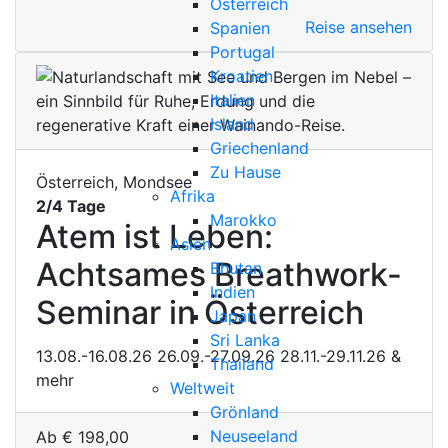
Österreich
Reise ansehen
Spanien
Portugal
Kroatien
Italien
Island
Griechenland
Zu Hause
Österreich, Mondsee
Afrika
2/4 Tage
Marokko
Atem ist Leben:
Asien
Achtsames Breathwork-
Bhutan
Indien
Seminar in Österreich
Japan
Sri Lanka
13.08.-16.08.26
26.09.-27.09.26
28.11.-29.11.26
&
Thailand
mehr
Weltweit
Grönland
Neuseeland
Ab
€
198,00