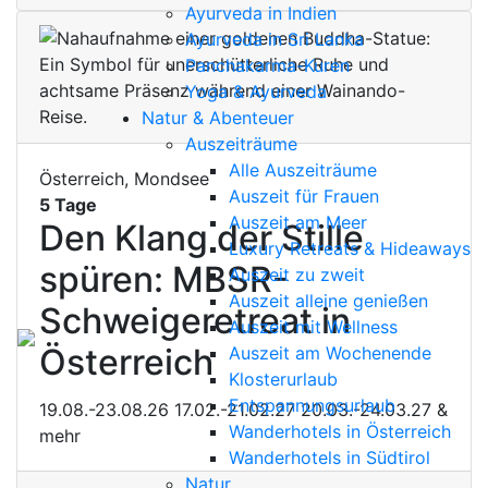
Ayurveda in Indien
Ayurveda in Sri Lanka
Panchakarma-Kuren
Yoga & Ayurveda
Natur & Abenteuer
Auszeiträume
Alle Auszeiträume
Österreich, Mondsee
Auszeit für Frauen
5 Tage
Auszeit am Meer
Den Klang der Stille
Luxury Retreats & Hideaways
spüren: MBSR-
Auszeit zu zweit
Auszeit alleine genießen
Schweigeretreat in
Auszeit mit Wellness
Österreich
Auszeit am Wochenende
Klosterurlaub
Entspannungsurlaub
19.08.-23.08.26
17.02.-21.02.27
20.03.-24.03.27
&
Wanderhotels in Österreich
mehr
Wanderhotels in Südtirol
Natur