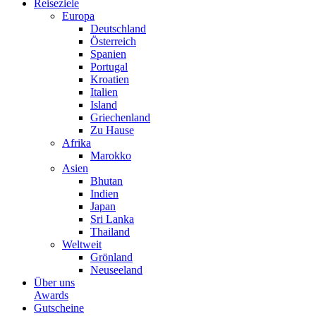
Reiseziele
Europa
Deutschland
Österreich
Spanien
Portugal
Kroatien
Italien
Island
Griechenland
Zu Hause
Afrika
Marokko
Asien
Bhutan
Indien
Japan
Sri Lanka
Thailand
Weltweit
Grönland
Neuseeland
Über uns
Awards
Gutscheine