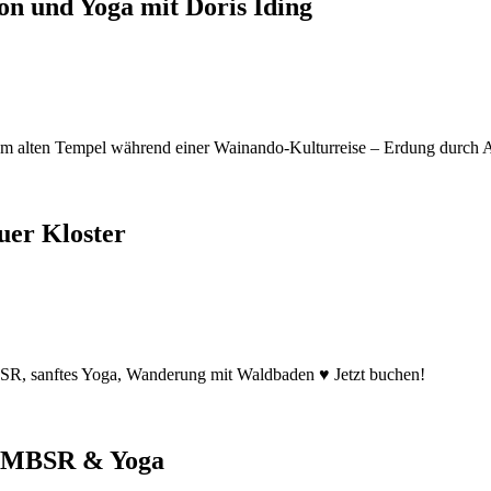
on und Yoga mit Doris Iding
uer Kloster
t MBSR & Yoga