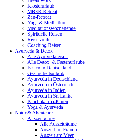
Breathwork
Klosterurlaub
MBSR-Retreat
Zen-Retreat
Yoga & Meditation
Meditationswochenende
Spirituelle Reisen
Reise zu dir
Coaching-Reisen
Ayurveda & Detox
Alle Ayurvedareisen
Alle Detox- & Fastenurlaube
Fasten in Deutschland
Gesundheitsurlaub
Ayurveda in Deutschland
Ayurveda in Österreich
Ayurveda in Indien
Ayurveda in Sri Lanka
Panchakarma-Kuren
Yoga & Ayurveda
Natur & Abenteuer
Auszeiträume
Alle Auszeiträume
Auszeit für Frauen
Auszeit am Meer