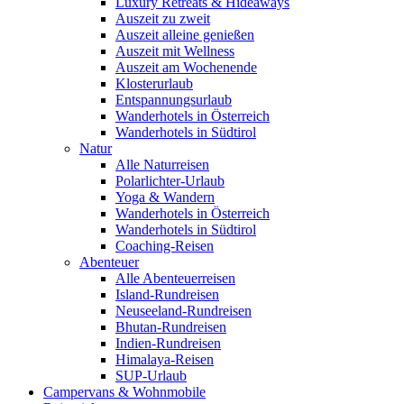
Luxury Retreats & Hideaways
Auszeit zu zweit
Auszeit alleine genießen
Auszeit mit Wellness
Auszeit am Wochenende
Klosterurlaub
Entspannungsurlaub
Wanderhotels in Österreich
Wanderhotels in Südtirol
Natur
Alle Naturreisen
Polarlichter-Urlaub
Yoga & Wandern
Wanderhotels in Österreich
Wanderhotels in Südtirol
Coaching-Reisen
Abenteuer
Alle Abenteuerreisen
Island-Rundreisen
Neuseeland-Rundreisen
Bhutan-Rundreisen
Indien-Rundreisen
Himalaya-Reisen
SUP-Urlaub
Campervans & Wohnmobile