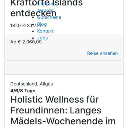
Kraftorte Islands
Über uns
entdecken
Awards
Gutscheine
Blog
18.07.-23.07.27
Kontakt
Jobs
Ab
€
2.060,00
Reise ansehen
Deutschland, Allgäu
4/6/8 Tage
Holistic Wellness für
Freundinnen: Langes
Mädels-Wochenende im