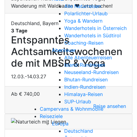
Alle Naturreisen
Polarlichter-Urlaub
Yoga & Wandern
Deutschland, Bayern
Wanderhotels in Österreich
3 Tage
Wanderhotels in Südtirol
Entspanntes
Coaching-Reisen
Achtsamkeitswochenen
Abenteuer
Alle Abenteuerreisen
de mit MBSR & Yoga
Island-Rundreisen
Neuseeland-Rundreisen
12.03.-14.03.27
Bhutan-Rundreisen
Indien-Rundreisen
Ab
€
740,00
Himalaya-Reisen
SUP-Urlaub
Reise ansehen
Campervans & Wohnmobile
Reiseziele
Europa
Deutschland