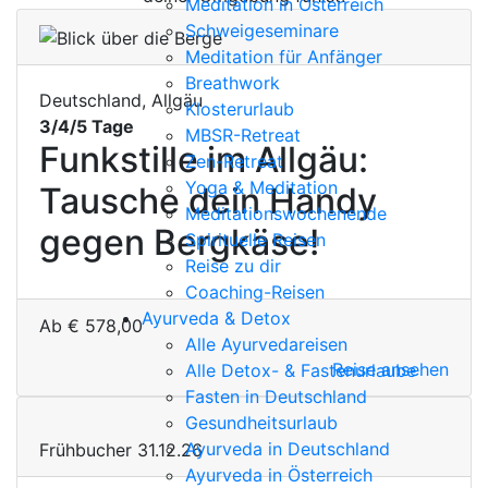
Meditation in Österreich
Schweigeseminare
Meditation für Anfänger
Breathwork
Deutschland, Allgäu
Klosterurlaub
3/4/5 Tage
MBSR-Retreat
Funkstille im Allgäu:
Zen-Retreat
Yoga & Meditation
Tausche dein Handy
Meditationswochenende
gegen Bergkäse!
Spirituelle Reisen
Reise zu dir
Coaching-Reisen
Ayurveda & Detox
Ab
€
578,00
Alle Ayurvedareisen
Reise ansehen
Alle Detox- & Fastenurlaube
Fasten in Deutschland
Gesundheitsurlaub
Ayurveda in Deutschland
Frühbucher 31.12.26
Ayurveda in Österreich