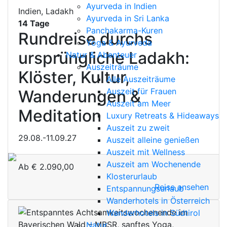
Ayurveda in Indien
Indien, Ladakh
Ayurveda in Sri Lanka
14 Tage
Panchakarma-Kuren
Rundreise durchs
Yoga & Ayurveda
ursprüngliche Ladakh:
Natur & Abenteuer
Auszeiträume
Klöster, Kultur,
Alle Auszeiträume
Auszeit für Frauen
Wanderungen &
Auszeit am Meer
Meditation
Luxury Retreats & Hideaways
Auszeit zu zweit
29.08.-11.09.27
Auszeit alleine genießen
Auszeit mit Wellness
Auszeit am Wochenende
Ab
€
2.090,00
Klosterurlaub
Reise ansehen
Entspannungsurlaub
Wanderhotels in Österreich
Wanderhotels in Südtirol
Natur