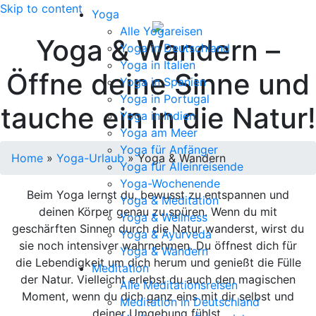
Skip to content
Yoga
Alle Yogareisen
Yoga & Wandern –
Yoga in Deutschland
Yoga in Italien
Öffne deine Sinne und
Yoga in Spanien
Yoga in Portugal
tauche ein in die Natur!
Yoga in Indien
Yoga am Meer
Yoga für Anfänger
Home
»
Yoga-Urlaub
»
Yoga & Wandern
Yoga für Alleinreisende
Yoga-Wochenende
Beim Yoga lernst du, bewusst zu entspannen und
Yoga & Meditation
deinen Körper genau zu spüren. Wenn du mit
Yoga & Wellness
geschärften Sinnen durch die Natur wanderst, wirst du
Yoga & Ayurveda
sie noch intensiver wahrnehmen. Du öffnest dich für
Yoga & Wandern
die Lebendigkeit um dich herum und genießt die Fülle
Meditation
der Natur. Vielleicht erlebst du auch den magischen
Alle Meditationsreisen
Moment, wenn du dich ganz eins mit dir selbst und
Meditation in Deutschland
deiner Umgebung fühlst.