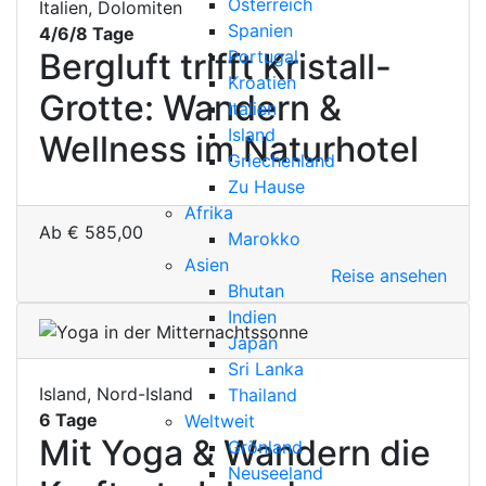
Österreich
Italien, Dolomiten
Spanien
4/6/8 Tage
Portugal
Bergluft trifft Kristall-
Kroatien
Grotte: Wandern &
Italien
Island
Wellness im Naturhotel
Griechenland
Zu Hause
Afrika
Ab
€
585,00
Marokko
Asien
Reise ansehen
Bhutan
Indien
Japan
Sri Lanka
Island, Nord-Island
Thailand
6 Tage
Weltweit
Mit Yoga & Wandern die
Grönland
Neuseeland