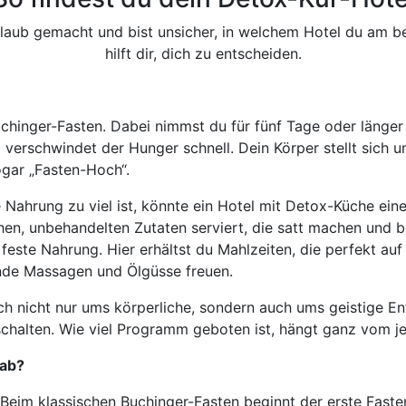
rlaub gemacht und bist unsicher, in welchem Hotel du am b
hilft dir, dich zu entscheiden.
chinger-Fasten. Dabei nimmst du für fünf Tage oder länger 
verschwindet der Hunger schnell. Dein Körper stellt sich um
ogar „Fasten-Hoch“.
e Nahrung zu viel ist, könnte ein Hotel mit Detox-Küche eine
hen, unbehandelten Zutaten serviert, die satt machen und b
 feste Nahrung. Hier erhältst du Mahlzeiten, die perfekt au
nde Massagen und Ölgüsse freuen.
ch nicht nur ums körperliche, sondern auch ums geistige En
halten. Wie viel Programm geboten ist, hängt ganz vom jew
 ab?
. Beim klassischen Buchinger-Fasten beginnt der erste Fast