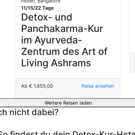
Indien, Bangalore
11/15/22 Tage
Detox- und
Panchakarma-Kur
im Ayurveda-
Zentrum des Art of
Living Ashrams
Ab
€
1.855,00
Reise ansehen
Weitere Reisen laden
ch nicht dabei?
So findest du dein Detox-Kur-Hote