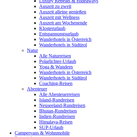
Luxury Retreats & Hideaways
Auszeit zu zweit
Auszeit alleine genießen
Auszeit mit Wellness
Auszeit am Wochenende
Klosterurlaub
Entspannungsurlaub
Wanderhotels in Österreich
Wanderhotels in Südtirol
Natur
Alle Naturreisen
Polarlichter-Urlaub
Yoga & Wandern
Wanderhotels in Österreich
Wanderhotels in Südtirol
Coaching-Reisen
Abenteuer
Alle Abenteuerreisen
Island-Rundreisen
Neuseeland-Rundreisen
Bhutan-Rundreisen
Indien-Rundreisen
Himalaya-Reisen
SUP-Urlaub
Campervans & Wohnmobile