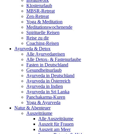
Breathwork
Klosterurlaub
MBSR-Retreat
Zen-Retreat
Yoga & Meditation
Meditationswochenende
Spirituelle Reisen
Reise zu dir
Coaching-Reisen
Ayurveda & Detox
Alle Ayurvedareisen
Alle Detox- & Fastenurlaube
Fasten in Deutschland
Gesundheitsurlaub
Ayurveda in Deutschland
Ayurveda in Österreich
Ayurveda in Indien
Ayurveda in Sri Lanka
Panchakarma-Kuren
Yoga & Ayurveda
Natur & Abenteuer
Auszeiträume
Alle Auszeiträume
Auszeit für Frauen
Auszeit am Meer