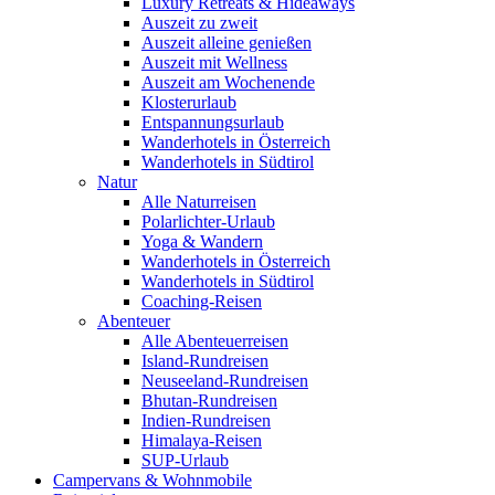
Luxury Retreats & Hideaways
Auszeit zu zweit
Auszeit alleine genießen
Auszeit mit Wellness
Auszeit am Wochenende
Klosterurlaub
Entspannungsurlaub
Wanderhotels in Österreich
Wanderhotels in Südtirol
Natur
Alle Naturreisen
Polarlichter-Urlaub
Yoga & Wandern
Wanderhotels in Österreich
Wanderhotels in Südtirol
Coaching-Reisen
Abenteuer
Alle Abenteuerreisen
Island-Rundreisen
Neuseeland-Rundreisen
Bhutan-Rundreisen
Indien-Rundreisen
Himalaya-Reisen
SUP-Urlaub
Campervans & Wohnmobile