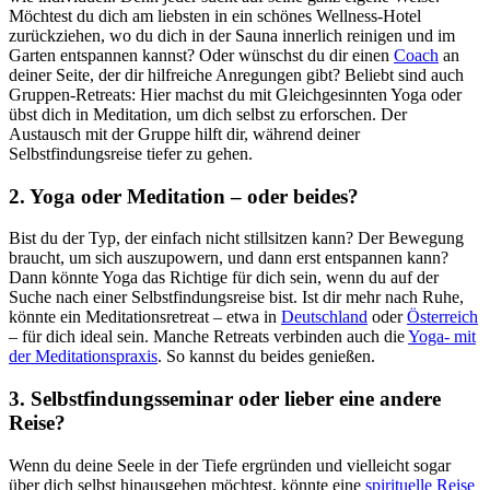
Möchtest du dich am liebsten in ein schönes Wellness-Hotel
zurückziehen, wo du dich in der Sauna innerlich reinigen und im
Garten entspannen kannst? Oder wünschst du dir einen
Coach
an
deiner Seite, der dir hilfreiche Anregungen gibt? Beliebt sind auch
Gruppen-Retreats: Hier machst du mit Gleichgesinnten Yoga oder
übst dich in Meditation, um dich selbst zu erforschen. Der
Austausch mit der Gruppe hilft dir, während deiner
Selbstfindungsreise tiefer zu gehen.
2. Yoga oder Meditation – oder beides?
Bist du der Typ, der einfach nicht stillsitzen kann? Der Bewegung
braucht, um sich auszupowern, und dann erst entspannen kann?
Dann könnte Yoga das Richtige für dich sein, wenn du auf der
Suche nach einer Selbstfindungsreise bist. Ist dir mehr nach Ruhe,
könnte ein Meditationsretreat – etwa in
Deutschland
oder
Österreich
– für dich ideal sein. Manche Retreats verbinden auch die
Yoga- mit
der Meditationspraxis
. So kannst du beides genießen.
3. Selbstfindungsseminar oder lieber eine andere
Reise?
Wenn du deine Seele in der Tiefe ergründen und vielleicht sogar
über dich selbst hinausgehen möchtest, könnte eine
spirituelle Reise