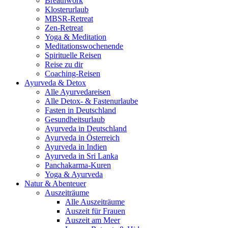
Breathwork
Klosterurlaub
MBSR-Retreat
Zen-Retreat
Yoga & Meditation
Meditationswochenende
Spirituelle Reisen
Reise zu dir
Coaching-Reisen
Ayurveda & Detox
Alle Ayurvedareisen
Alle Detox- & Fastenurlaube
Fasten in Deutschland
Gesundheitsurlaub
Ayurveda in Deutschland
Ayurveda in Österreich
Ayurveda in Indien
Ayurveda in Sri Lanka
Panchakarma-Kuren
Yoga & Ayurveda
Natur & Abenteuer
Auszeiträume
Alle Auszeiträume
Auszeit für Frauen
Auszeit am Meer