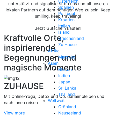
Österreich
unterstützt und signalisierst du uns und all unseren
Spanien
lokalen Partnern auf dem richtigen Weg zu sein. Keep
Portugal
smiling, keep travelling!
Kroatien
Italien
Jetzt Gutschein kaufen!
Island
Kraftvolle Orte,
Griechenland
Zu Hause
inspirierende
Afrika
Begegnungen und
Marokko
Asien
magische Momente
Bhutan
Indien
Japan
ZUHAUSE
Sri Lanka
Thailand
Mit Online-Yoga, Detox und Co. daheimbleiben und
Weltweit
nach innen reisen
Grönland
View more
Neuseeland