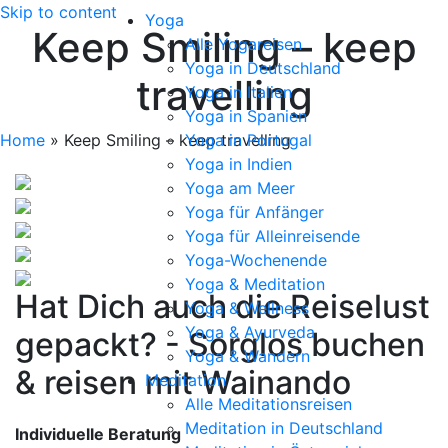
Skip to content
Yoga
Keep Smiling – keep
Alle Yogareisen
Yoga in Deutschland
travelling
Yoga in Italien
Yoga in Spanien
Home
»
Keep Smiling – keep travelling
Yoga in Portugal
Yoga in Indien
Yoga am Meer
Yoga für Anfänger
Yoga für Alleinreisende
Yoga-Wochenende
Yoga & Meditation
Hat Dich auch die Reiselust
Yoga & Wellness
Yoga & Ayurveda
gepackt? - Sorglos buchen
Yoga & Wandern
& reisen mit Wainando
Meditation
Alle Meditationsreisen
Meditation in Deutschland
Individuelle Beratung