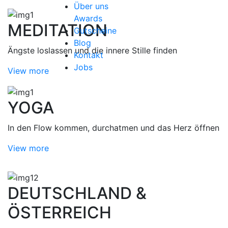
Über uns
Awards
MEDITATION
Gutscheine
Blog
Ängste loslassen und die innere Stille finden
Kontakt
Jobs
View more
YOGA
In den Flow kommen, durchatmen und das Herz öffnen
View more
DEUTSCHLAND &
ÖSTERREICH