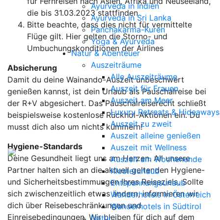
für Fernreisen nach Asien, Afrika und Neuseeland,
Ayurveda in Indien
die bis 31.03.2023 stattfinden
Ayurveda in Sri Lanka
Bitte beachte, dass dies nicht für vermittelte
Panchakarma-Kuren
Flüge gilt. Hier gelten die Storno- und
Yoga & Ayurveda
Umbuchungskonditionen der Airlines
Natur & Abenteuer
Auszeiträume
Absicherung
Alle Auszeiträume
Damit du deine Wainando-Auszeit unbeschwert
Auszeit für Frauen
genießen kannst, ist dein Urlaub als Pauschalreise bei
Auszeit am Meer
der R+V abgesichert. Das Pauschalreiserecht schließt
Luxury Retreats & Hideaways
beispielsweise kostenlose Rückhol-Aktionen ein. Du
Auszeit zu zweit
musst dich also um nichts kümmern!
Auszeit alleine genießen
Hygiene-Standards
Auszeit mit Wellness
Deine Gesundheit liegt uns am Herzen. All unsere
Auszeit am Wochenende
Partner halten sich an die aktuell geltenden Hygiene-
Klosterurlaub
und Sicherheitsbestimmungen Ihres Reiseziels. Sollte
Entspannungsurlaub
sich zwischenzeitlich etwas ändern, informieren wir
Wanderhotels in Österreich
dich über Reisebeschränkungen und
Wanderhotels in Südtirol
Einreisebedingungen. Wir bleiben für dich auf dem
Natur