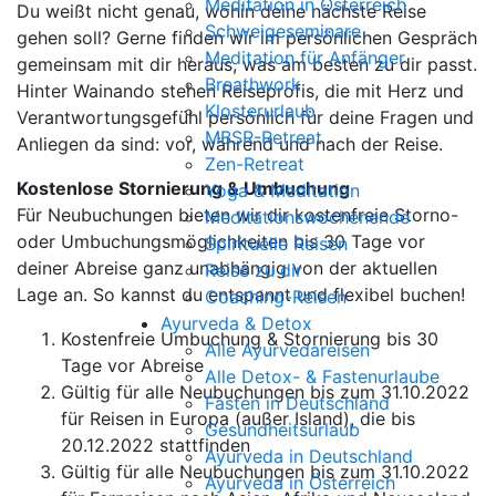
Meditation in Österreich
Du weißt nicht genau, wohin deine nächste Reise
Schweigeseminare
gehen soll? Gerne finden wir im persönlichen Gespräch
Meditation für Anfänger
gemeinsam mit dir heraus, was am besten zu dir passt.
Breathwork
Hinter Wainando stehen Reiseprofis, die mit Herz und
Klosterurlaub
Verantwortungsgefühl persönlich für deine Fragen und
MBSR-Retreat
Anliegen da sind: vor, während und nach der Reise.
Zen-Retreat
Kostenlose Stornierung & Umbuchung
Yoga & Meditation
Für Neubuchungen bieten wir dir kostenfreie Storno-
Meditationswochenende
oder Umbuchungsmöglichkeiten bis 30 Tage vor
Spirituelle Reisen
deiner Abreise ganz unabhängig von der aktuellen
Reise zu dir
Lage an. So kannst du entspannt und flexibel buchen!
Coaching-Reisen
Ayurveda & Detox
Kostenfreie Umbuchung & Stornierung bis 30
Alle Ayurvedareisen
Tage vor Abreise
Alle Detox- & Fastenurlaube
Gültig für alle Neubuchungen bis zum 31.10.2022
Fasten in Deutschland
für Reisen in Europa (außer Island), die bis
Gesundheitsurlaub
20.12.2022 stattfinden
Ayurveda in Deutschland
Gültig für alle Neubuchungen bis zum 31.10.2022
Ayurveda in Österreich