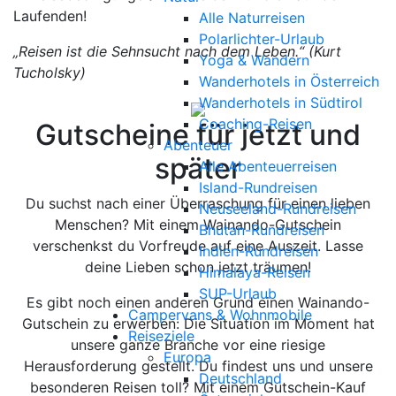
Laufenden!
Alle Naturreisen
Polarlichter-Urlaub
„Reisen ist die Sehnsucht nach dem Leben.“ (Kurt
Yoga & Wandern
Tucholsky)
Wanderhotels in Österreich
Wanderhotels in Südtirol
Coaching-Reisen
Gutscheine für jetzt und
Abenteuer
später
Alle Abenteuerreisen
Island-Rundreisen
Du suchst nach einer Überraschung für einen lieben
Neuseeland-Rundreisen
Menschen? Mit einem Wainando-Gutschein
Bhutan-Rundreisen
verschenkst du Vorfreude auf eine Auszeit. Lasse
Indien-Rundreisen
deine Lieben schon jetzt träumen!
Himalaya-Reisen
SUP-Urlaub
Es gibt noch einen anderen Grund einen Wainando-
Campervans & Wohnmobile
Gutschein zu erwerben: Die Situation im Moment hat
Reiseziele
unsere ganze Branche vor eine riesige
Europa
Herausforderung gestellt. Du findest uns und unsere
Deutschland
besonderen Reisen toll? Mit einem Gutschein-Kauf