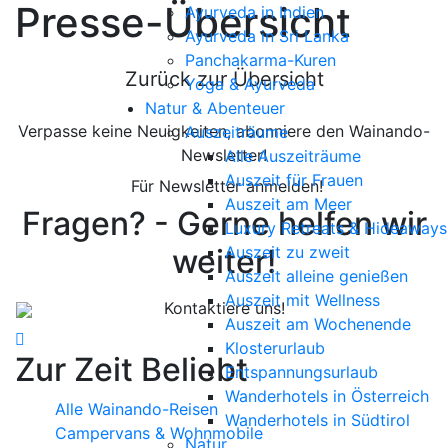
Presse-Übersicht
Ayurveda in Indien
Ayurveda in Sri Lanka
Panchakarma-Kuren
Zurück zur Übersicht
Yoga & Ayurveda
Natur & Abenteuer
Verpasse keine Neuigkeiten, abonniere den Wainando-
Auszeiträume
Newsletter!
Alle Auszeiträume
Auszeit für Frauen
Für Newsletter anmelden!
Auszeit am Meer
Fragen? - Gerne helfen wir
Luxury Retreats & Hideaways
weiter!
Auszeit zu zweit
Auszeit alleine genießen
Auszeit mit Wellness
Kontaktiere uns!
Auszeit am Wochenende
Klosterurlaub
Zur Zeit Beliebt
Entspannungsurlaub
Wanderhotels in Österreich
Alle Wainando-Reisen
Wanderhotels in Südtirol
Campervans & Wohnmobile
Natur