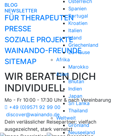
Österreich
BLOG
Spanien
NEWSLETTER
Portugal
FÜR THERAPEUTEN
Kroatien
PRESSE
Italien
Island
SOZIALE PROJEKTE
Griechenland
WAINANDO-FREUNDE
Zu Hause
Afrika
SITEMAP
Marokko
WIR BERATEN DICH
Asien
Bhutan
INDIVIDUELL
Indien
Japan
Mo - Fr 10:00 - 17:30 Uhr & nach Vereinbarung
Sri Lanka
+49 (0)9571 92 99 00
Thailand
discover@wainando.de
Weltweit
Dein verlässlicher Reisepartner: vielfach
Grönland
ausgezeichnet, stark vernetzt
Neuseeland