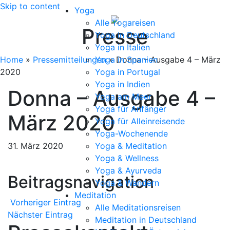
Skip to content
Yoga
Alle Yogareisen
Presse
Yoga in Deutschland
Yoga in Italien
Home
»
Pressemitteilungen
Yoga in Spanien
»
Donna – Ausgabe 4 – März
2020
Yoga in Portugal
Yoga in Indien
Donna – Ausgabe 4 –
Yoga am Meer
Yoga für Anfänger
März 2020
Yoga für Alleinreisende
Yoga-Wochenende
31. März 2020
Yoga & Meditation
Yoga & Wellness
Yoga & Ayurveda
Beitragsnavigation
Yoga & Wandern
Meditation
Vorheriger Eintrag
Alle Meditationsreisen
Nächster Eintrag
Meditation in Deutschland