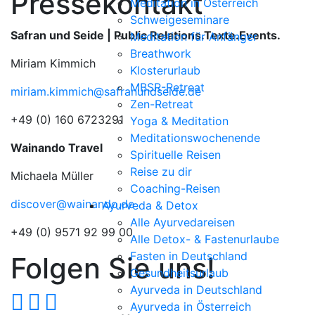
Pressekontakt
Meditation in Österreich
Schweigeseminare
Safran und Seide | Public Relations.Texte.Events.
Meditation für Anfänger
Breathwork
Miriam Kimmich
Klosterurlaub
MBSR-Retreat
miriam.kimmich@safranundseide.de
Zen-Retreat
+49 (0) 160 6723291
Yoga & Meditation
Meditationswochenende
Wainando Travel
Spirituelle Reisen
Reise zu dir
Michaela Müller
Coaching-Reisen
discover@wainando.de
Ayurveda & Detox
Alle Ayurvedareisen
+49 (0) 9571 92 99 00
Alle Detox- & Fastenurlaube
Fasten in Deutschland
Folgen Sie uns!
Gesundheitsurlaub
Ayurveda in Deutschland
Ayurveda in Österreich