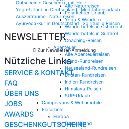
Gutscheine: Geschenke mit Herz
Alle Naturreisen
Yoga-Urlaub in Deutschland
Meditationsurlaub
Polarlichter-Urlaub
Auszeiträume
Naturreisen
Yoga & Wandern
Ayurveda-Kur in Deutschland
Spirituelle Reisen
Wanderhotels in Österreich
Wanderhotels in Südtirol
NEWSLETTER
Coaching-Reisen
Abenteuer
Zur Newsletter-Anmeldung
Alle Abenteuerreisen
Nützliche Links
Island-Rundreisen
Neuseeland-Rundreisen
SERVICE & KONTAKT
Bhutan-Rundreisen
FAQ
Indien-Rundreisen
Himalaya-Reisen
ÜBER UNS
SUP-Urlaub
JOBS
Campervans & Wohnmobile
Reiseziele
AWARDS
Europa
GESCHENKGUTSCHEINE
Deutschland