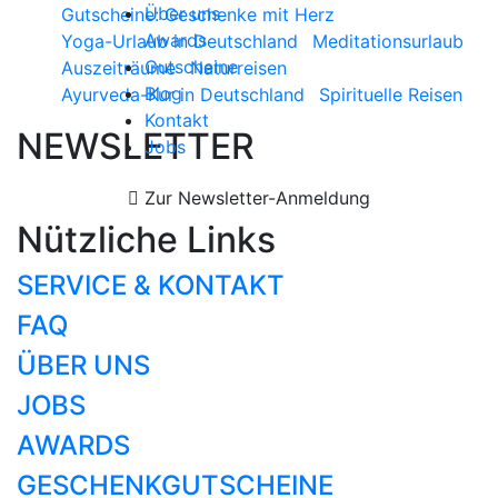
Über uns
Gutscheine: Geschenke mit Herz
Awards
Yoga-Urlaub in Deutschland
Meditationsurlaub
Gutscheine
Auszeiträume
Naturreisen
Blog
Ayurveda-Kur in Deutschland
Spirituelle Reisen
Kontakt
NEWSLETTER
Jobs
Zur Newsletter-Anmeldung
Nützliche Links
SERVICE & KONTAKT
FAQ
ÜBER UNS
JOBS
AWARDS
GESCHENKGUTSCHEINE