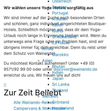
Österreich
Spanien
Wir wählen unsere Yoga-Hotels sorgfältig aus
Portugal
Wir sind immer auf der Suche nach besonderen Orten
Kroatien
und schönen, ganz individuell eingerichteten Boutique-
Italien
Hotels. Schließlich möchten wir, dass dir dein Yoga-
Island
Urlaub noch lange in Erinnerung bleiben wird. Wenn du
Griechenland
unterwegs eine Frage oder ein Problem hast, sind wir
Zu Hause
übrigens immer für dich erreichbar. Denn du reist unter
Afrika
dem Schutz von Wainando!
Marokko
Asien
Du möchtest Kontakt aufnehmen? Unter +49 (0)
Bhutan
9571/92 99 00 oder unter
discover@wainando.de
Indien
erreichst du uns. Wir freuen uns auf dich!
Japan
Sri Lanka
Zur Zeit Beliebt
Thailand
Weltweit
Grönland
Alle Wainando-Reisen
Neuseeland
Campervans & Wohnmobile