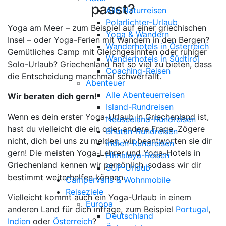
passt?
Alle Naturreisen
Polarlichter-Urlaub
Yoga am Meer – zum Beispiel auf einer griechischen
Yoga & Wandern
Insel – oder Yoga-Ferien mit Wandern in den Bergen?
Wanderhotels in Österreich
Gemütliches Camp mit Gleichgesinnten oder ruhiger
Wanderhotels in Südtirol
Solo-Urlaub? Griechenland hat so viel zu bieten, dass
Coaching-Reisen
die Entscheidung manchmal schwerfällt.
Abenteuer
Alle Abenteuerreisen
Wir beraten dich gern!
Island-Rundreisen
Wenn es dein erster Yoga-Urlaub in Griechenland ist,
Neuseeland-Rundreisen
hast du vielleicht die ein oder andere Frage. Zögere
Bhutan-Rundreisen
nicht, dich bei uns zu melden, wir beantworten sie dir
Indien-Rundreisen
gern! Die meisten Yoga-Lehrer und Yoga-Hotels in
Himalaya-Reisen
Griechenland kennen wir persönlich, sodass wir dir
SUP-Urlaub
bestimmt weiterhelfen können.
Campervans & Wohnmobile
Reiseziele
Vielleicht kommt auch ein Yoga-Urlaub in einem
Europa
anderen Land für dich infrage, zum Beispiel
Portugal
,
Deutschland
Indien
oder
Österreich
?