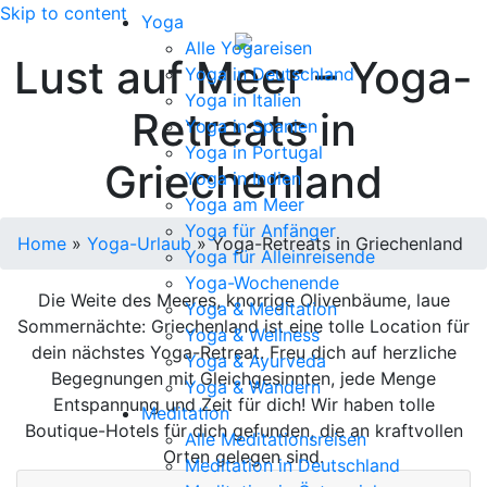
Skip to content
Yoga
Alle Yogareisen
Lust auf Meer – Yoga-
Yoga in Deutschland
Yoga in Italien
Retreats in
Yoga in Spanien
Yoga in Portugal
Griechenland
Yoga in Indien
Yoga am Meer
Yoga für Anfänger
Home
»
Yoga-Urlaub
»
Yoga-Retreats in Griechenland
Yoga für Alleinreisende
Yoga-Wochenende
Die Weite des Meeres, knorrige Olivenbäume, laue
Yoga & Meditation
Sommernächte: Griechenland ist eine tolle Location für
Yoga & Wellness
dein nächstes Yoga-Retreat. Freu dich auf herzliche
Yoga & Ayurveda
Begegnungen mit Gleichgesinnten, jede Menge
Yoga & Wandern
Entspannung und Zeit für dich! Wir haben tolle
Meditation
Boutique-Hotels für dich gefunden, die an kraftvollen
Alle Meditationsreisen
Orten gelegen sind.
Meditation in Deutschland