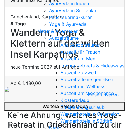
Ayurveda in Indien
Ayurveda in Sri Lanka
Griechenland, Karpathos
Panchakarma-Kuren
8 Tage
Yoga & Ayurveda
Wandern, Yoga &
Natur & Abenteuer
Auszeiträume
Klettern auf der wilden
Alle Auszeiträume
Insel Karpathos
Auszeit für Frauen
Auszeit am Meer
Luxury Retreats & Hideaways
neue Termine 2027 auf Anfrage
Auszeit zu zweit
Auszeit alleine genießen
Ab
€
1.490,00
Auszeit mit Wellness
Auszeit am Wochenende
Reise ansehen
Klosterurlaub
Weitere Reisen laden
Entspannungsurlaub
Keine Ahnung, welches Yoga-
Wanderhotels in Österreich
Wanderhotels in Südtirol
Retreat in Griechenland zu dir
Natur