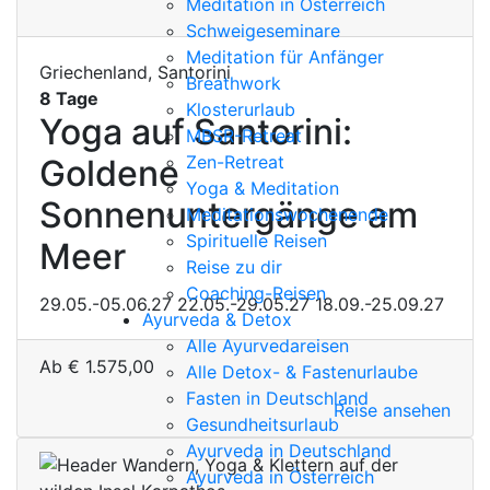
Meditation in Österreich
Schweigeseminare
Meditation für Anfänger
Griechenland, Santorini
Breathwork
8 Tage
Klosterurlaub
Yoga auf Santorini:
MBSR-Retreat
Zen-Retreat
Goldene
Yoga & Meditation
Sonnenuntergänge am
Meditationswochenende
Spirituelle Reisen
Meer
Reise zu dir
Coaching-Reisen
29.05.-05.06.27
22.05.-29.05.27
18.09.-25.09.27
Ayurveda & Detox
Alle Ayurvedareisen
Ab
€
1.575,00
Alle Detox- & Fastenurlaube
Fasten in Deutschland
Reise ansehen
Gesundheitsurlaub
Ayurveda in Deutschland
Ayurveda in Österreich