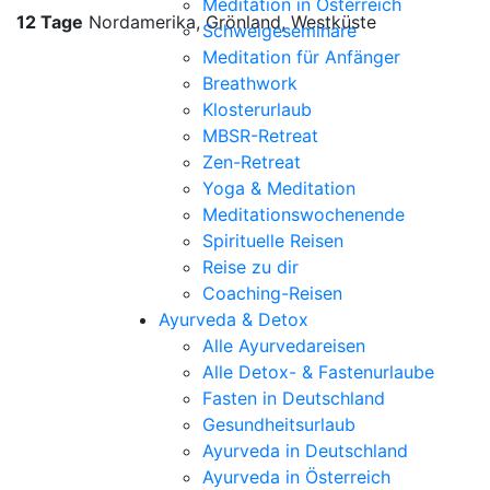
Meditation in Österreich
12 Tage
Nordamerika
,
Grönland
,
Westküste
Schweigeseminare
Meditation für Anfänger
Breathwork
Klosterurlaub
MBSR-Retreat
Zen-Retreat
Yoga & Meditation
Meditationswochenende
Spirituelle Reisen
Reise zu dir
Coaching-Reisen
Ayurveda & Detox
Alle Ayurvedareisen
Alle Detox- & Fastenurlaube
Fasten in Deutschland
Gesundheitsurlaub
Ayurveda in Deutschland
Ayurveda in Österreich