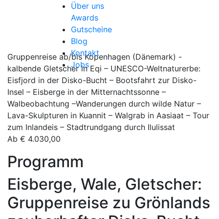
Über uns
Awards
Gutscheine
Blog
Kontakt
Gruppenreise ab/bis Kopenhagen (Dänemark) -
Jobs
kalbende Gletscher in Eqi – UNESCO-Weltnaturerbe:
Eisfjord in der Disko-Bucht – Bootsfahrt zur Disko-
Insel – Eisberge in der Mitternachtssonne –
Walbeobachtung –Wanderungen durch wilde Natur –
Lava-Skulpturen in Kuannit – Walgrab in Aasiaat – Tour
zum Inlandeis – Stadtrundgang durch Ilulissat
Ab
€
4.030,00
Programm
Eisberge, Wale, Gletscher:
Gruppenreise zu Grönlands