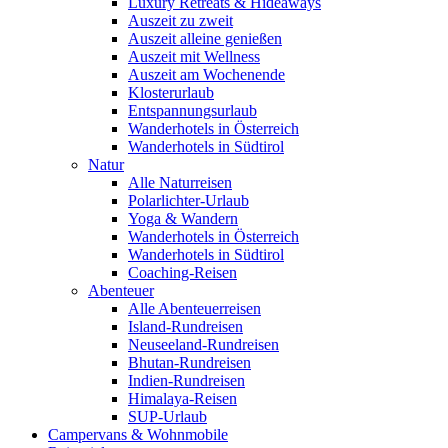
Luxury Retreats & Hideaways
Auszeit zu zweit
Auszeit alleine genießen
Auszeit mit Wellness
Auszeit am Wochenende
Klosterurlaub
Entspannungsurlaub
Wanderhotels in Österreich
Wanderhotels in Südtirol
Natur
Alle Naturreisen
Polarlichter-Urlaub
Yoga & Wandern
Wanderhotels in Österreich
Wanderhotels in Südtirol
Coaching-Reisen
Abenteuer
Alle Abenteuerreisen
Island-Rundreisen
Neuseeland-Rundreisen
Bhutan-Rundreisen
Indien-Rundreisen
Himalaya-Reisen
SUP-Urlaub
Campervans & Wohnmobile