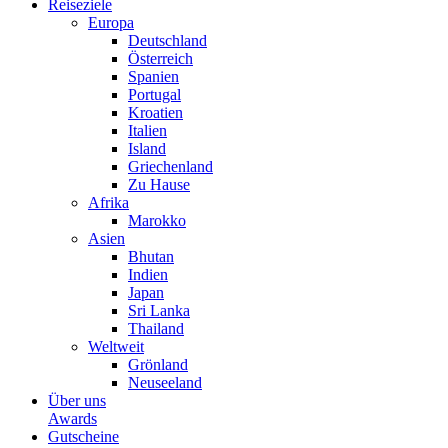
Reiseziele
Europa
Deutschland
Österreich
Spanien
Portugal
Kroatien
Italien
Island
Griechenland
Zu Hause
Afrika
Marokko
Asien
Bhutan
Indien
Japan
Sri Lanka
Thailand
Weltweit
Grönland
Neuseeland
Über uns
Awards
Gutscheine