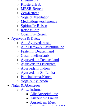
Breathwork
Klosterurlaub
MBSR-Retreat
Zen-Retreat
Yoga & Meditation
Meditationswochenende
Spirituelle Reisen
Reise zu dir
Coaching-Reisen
Ayurveda & Detox
Alle Ayurvedareisen
Alle Detox- & Fastenurlaube
Fasten in Deutschland
Gesundheitsurlaub
Ayurveda in Deutschland
Ayurveda in Österreich
Ayurveda in Indien
Ayurveda in Sri Lanka
Panchakarma-Kuren
Yoga & Ayurveda
Natur & Abenteuer
Auszeiträume
Alle Auszeiträume
Auszeit für Frauen
Auszeit am Meer