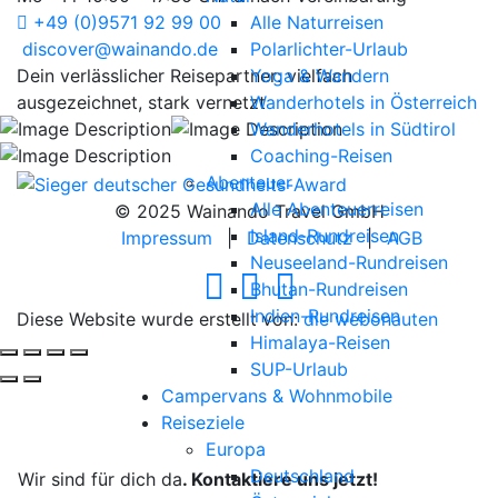
+49 (0)9571 92 99 00
Alle Naturreisen
discover@wainando.de
Polarlichter-Urlaub
Dein verlässlicher Reisepartner: vielfach
Yoga & Wandern
ausgezeichnet, stark vernetzt
Wanderhotels in Österreich
Wanderhotels in Südtirol
Coaching-Reisen
Abenteuer
Alle Abenteuerreisen
© 2025 Wainando Travel GmbH
Island-Rundreisen
Impressum
|
Datenschutz
|
AGB
Neuseeland-Rundreisen
Bhutan-Rundreisen
Indien-Rundreisen
Diese Website wurde erstellt von:
die webonauten
Himalaya-Reisen
SUP-Urlaub
Campervans & Wohnmobile
Deine Reise, unsere Leidenschaft.
Reiseziele
Europa
Deutschland
Wir sind für dich da
. Kontaktiere uns jetzt!