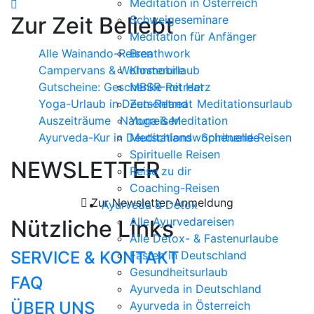
Meditation in Österreich
Zur Zeit Beliebt
Schweigeseminare
Meditation für Anfänger
Alle Wainando-Reisen
Breathwork
Campervans & Wohnmobile
Klosterurlaub
Gutscheine: Geschenke mit Herz
MBSR-Retreat
Yoga-Urlaub in Deutschland
Zen-Retreat
Meditationsurlaub
Auszeiträume
Naturreisen
Yoga & Meditation
Ayurveda-Kur in Deutschland
Meditationswochenende
Spirituelle Reisen
Spirituelle Reisen
NEWSLETTER
Reise zu dir
Coaching-Reisen
Zur Newsletter-Anmeldung
Ayurveda & Detox
Alle Ayurvedareisen
Nützliche Links
Alle Detox- & Fastenurlaube
SERVICE & KONTAKT
Fasten in Deutschland
Gesundheitsurlaub
FAQ
Ayurveda in Deutschland
ÜBER UNS
Ayurveda in Österreich