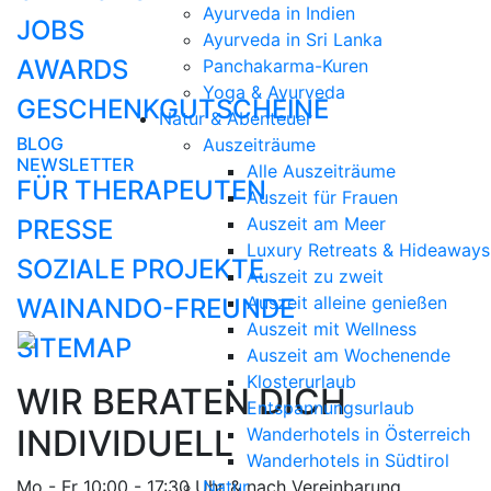
Ayurveda in Indien
JOBS
Ayurveda in Sri Lanka
AWARDS
Panchakarma-Kuren
Yoga & Ayurveda
GESCHENKGUTSCHEINE
Natur & Abenteuer
BLOG
Auszeiträume
NEWSLETTER
Alle Auszeiträume
FÜR THERAPEUTEN
Auszeit für Frauen
Auszeit am Meer
PRESSE
Luxury Retreats & Hideaways
SOZIALE PROJEKTE
Auszeit zu zweit
Auszeit alleine genießen
WAINANDO-FREUNDE
Auszeit mit Wellness
SITEMAP
Auszeit am Wochenende
Klosterurlaub
WIR BERATEN DICH
Entspannungsurlaub
INDIVIDUELL
Wanderhotels in Österreich
Wanderhotels in Südtirol
Mo - Fr 10:00 - 17:30 Uhr & nach Vereinbarung
Natur