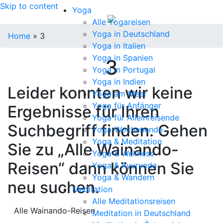
Skip to content
Yoga
Alle Yogareisen
Yoga in Deutschland
Home
»
3
Yoga in Italien
Yoga in Spanien
3
Yoga in Portugal
Yoga in Indien
Leider konnten wir keine
Yoga am Meer
Yoga für Anfänger
Ergebnisse für Ihren
Yoga für Alleinreisende
Suchbegriff finden. Gehen
Yoga-Wochenende
Yoga & Meditation
Sie zu „Alle Wainando-
Yoga & Wellness
Reisen“ dann können Sie
Yoga & Ayurveda
Yoga & Wandern
neu suchen.
Meditation
Alle Meditationsreisen
Alle Wainando-Reisen
Meditation in Deutschland