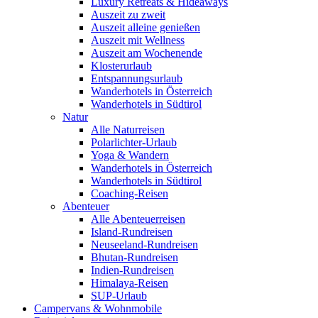
Luxury Retreats & Hideaways
Auszeit zu zweit
Auszeit alleine genießen
Auszeit mit Wellness
Auszeit am Wochenende
Klosterurlaub
Entspannungsurlaub
Wanderhotels in Österreich
Wanderhotels in Südtirol
Natur
Alle Naturreisen
Polarlichter-Urlaub
Yoga & Wandern
Wanderhotels in Österreich
Wanderhotels in Südtirol
Coaching-Reisen
Abenteuer
Alle Abenteuerreisen
Island-Rundreisen
Neuseeland-Rundreisen
Bhutan-Rundreisen
Indien-Rundreisen
Himalaya-Reisen
SUP-Urlaub
Campervans & Wohnmobile