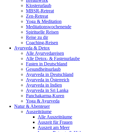
Breathwork
Klosterurlaub
MBSR-Retreat
Zen-Retreat
Yoga & Meditation
Meditationswochenende
Spirituelle Reisen
Reise zu dir
Coaching-Reisen
Ayurveda & Detox
Alle Ayurvedareisen
Alle Detox- & Fastenurlaube
Fasten in Deutschland
Gesundheitsurlaub
Ayurveda in Deutschland
Ayurveda in Österreich
Ayurveda in Indien
Ayurveda in Sri Lanka
Panchakarma-Kuren
Yoga & Ayurveda
Natur & Abenteuer
Auszeiträume
Alle Auszeiträume
Auszeit für Frauen
Auszeit am Meer