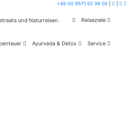
+49 (0) 9571 92 99 00
|
|
Reiseziele
benteuer
Ayurveda & Detox
Service