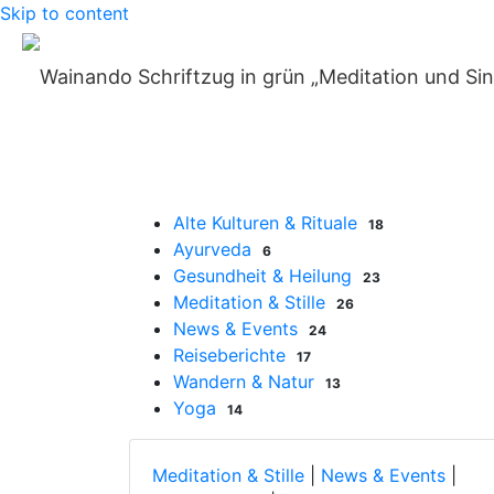
Skip to content
Home
»
Archiv für Michaela Müller
Blog-Kategorien
Alte Kulturen & Rituale
18
Ayurveda
6
Gesundheit & Heilung
23
Meditation & Stille
26
News & Events
24
Reiseberichte
17
Wandern & Natur
13
Yoga
14
Meditation & Stille
|
News & Events
|