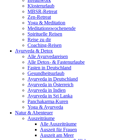
Breathwork
Klosterurlaub
MBSR-Retreat
Zen-Retreat
Yoga & Meditation
Meditationswochenende
Spirituelle Reisen
Reise zu dir
Coaching-Reisen
Ayurveda & Detox
Alle Ayurvedareisen
Alle Detox- & Fastenurlaube
Fasten in Deutschland
Gesundheitsurlaub
Ayurveda in Deutschland
Ayurveda in Österreich
Ayurveda in Indien
Ayurveda in Sri Lanka
Panchakarma-Kuren
Yoga & Ayurveda
Natur & Abenteuer
Auszeiträume
Alle Auszeiträume
Auszeit für Frauen
Auszeit am Meer