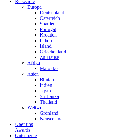
Reiseziele
Europa
Deutschland
Österreich
Spanien
Portugal
Kroatien
Italien
Island
Griechenland
Zu Hause
Afrika
Marokko
Asien
Bhutan
Indien
Japan
Sri Lanka
Thailand
Weltweit
Grönland
Neuseeland
Über uns
Awards
Gutscheine