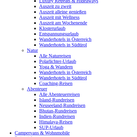
Luxury Retreats & Hideaways
Auszeit zu zweit
Auszeit alleine genießen
Auszeit mit Wellness
Auszeit am Wochenende
Klosterurlaub
Entspannungsurlaub
Wanderhotels in Österreich
Wanderhotels in Südtirol
Natur
Alle Naturreisen
Polarlichter-Urlaub
Yoga & Wandern
Wanderhotels in Österreich
Wanderhotels in Südtirol
Coaching-Reisen
Abenteuer
Alle Abenteuerreisen
Island-Rundreisen
Neuseeland-Rundreisen
Bhutan-Rundreisen
Indien-Rundreisen
Himalaya-Reisen
SUP-Urlaub
Campervans & Wohnmobile