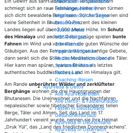
Ein Gewirr aus sanft abfallenden Tempeldächern
Meditation in Österreich
schmiegt sich an raue Felshänge, hinter ihnen türmen
Schweigeseminare
sich dicht bewaldete Bergriesen. Solche Szenarien sind
Meditation für Anfänger
keine Seltenheit in Bhutan: 80 Prozent des kleinen
Breathwork
Landes liegen auf über 2.000 Meter Höhe. Im
Schutz
Klosterurlaub
des Himalaya
und anderer Gebirgszüge spielen
bunte
MBSR-Retreat
Fahnen
im Wind und verbreiten die guten Wünsche der
Zen-Retreat
Gläubigen. Aus den Tempeln erklingen kehlige Gebete,
Yoga & Meditation
dann senkt sich die Stille der Meditation über die Täler.
Meditationswochenende
Hier kann man spüren, warum Bhutan als letztes
Spirituelle Reisen
authentisches buddhistisches Land im Himalaya gilt.
Reise zu dir
Coaching-Reisen
Am Rande
unberührter Wälder und zerklüfteter
Ayurveda & Detox
Berghänge
wohnen die drei Hauptgruppen der
Alle Ayurvedareisen
Bhutanesen. Die Ureinwohner und die Nachfahren
Alle Detox- & Fastenurlaube
nepalesischer sowie tibetischer Einwanderer teilen
Fasten in Deutschland
Berge, Täler und Almen. Seit das Land im 17.
Gesundheitsurlaub
Jahrhundert vereint wurde, nennen sie ihre Heimat
Ayurveda in Deutschland
„Druk Yül“, das „Land des friedlichen Donnerdrachens“.
Ayurveda in Österreich