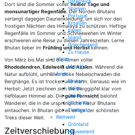
Österreich
Dort sind die Sommer voller
heißer Tage und
Spanien
monsunartiger Regenfälle
. Der Norden Bhutans
Portugal
verlangt dagegen Daunenkleidung, um sich vor den
Kroatien
frostigen Nächten des Himalaya zu schützen. Heftige
Italien
Regenfälle im Sommer und Schneewehen im Winter
Island
erschweren eine Reise zu diesen Jahreszeiten. Lerne
Griechenland
Bhutan lieber im
Frühling und Herbst
kennen.
Zu Hause
Afrika
Von März bis Mai sind die Almen voller
Marokko
Rhododendren, Edelweiß und Azalen
. Während die
Asien
Natur aufblüht, umhüllen dicke Nebelschwaden die
Bhutan
Berghänge. Es ist trocken und warm. Genauso wie im
Indien
Herbst: Jetzt zeichnen sich die Berggipfel klar vom
Japan
tiefblauen Himmel ab. Die
gute Fernsicht
belohnt
Sri Lanka
Wanderer, die in die ursprüngliche Natur Bhutans
Thailand
eintauchen. In Bhutan gibt es einige der schönsten
Weltweit
Treks dieser Welt.
Grönland
Zeitverschiebung
Neuseeland