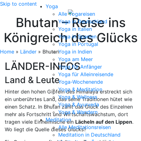
Skip to content
Yoga
Alle Yogareisen
Bhutan – Reise ins
Yoga in Deutschland
Yoga in Italien
Königreich des Glücks
Yoga in Spanien
Yoga in Portugal
Home
»
Länder
»
Bhutan
Yoga in Indien
Yoga am Meer
LÄNDER-INFOS
Yoga für Anfänger
Yoga für Alleinreisende
Land & Leute
Yoga-Wochenende
Yoga & Meditation
Hinter den hohen Gipfeln des Himalaya erstreckt sich
Yoga & Wellness
ein unberührtes Land, das seine Traditionen hütet wie
Yoga & Ayurveda
einen Schatz. In Bhutan zählt das Glück des Einzelnen
Yoga & Wandern
mehr als Fortschritt und Wirtschaftswachstum, dort
Meditation
tragen viele Einheimische ein
Lächeln auf den Lippen
.
Alle Meditationsreisen
Wo liegt die Quelle dieses Glücks?
Meditation in Deutschland