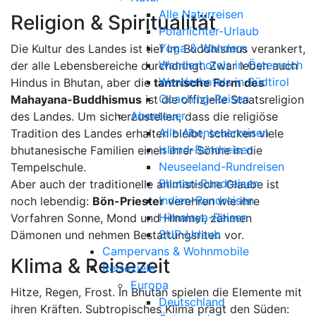
Alle Naturreisen
Religion & Spiritualität
Polarlichter-Urlaub
Yoga & Wandern
Die Kultur des Landes ist tief im Buddhismus verankert,
Wanderhotels in Österreich
der alle Lebensbereiche durchdringt. Zwar leben auch
Wanderhotels in Südtirol
Hindus in Bhutan, aber die
tantrische Form des
Coaching-Reisen
Mahayana-Buddhismus
ist die offizielle Staatsreligion
Abenteuer
des Landes. Um sicherzustellen, dass die religiöse
Alle Abenteuerreisen
Tradition des Landes erhalten bleibt, schicken viele
Island-Rundreisen
bhutanesische Familien einen ihrer Söhne in die
Neuseeland-Rundreisen
Tempelschule.
Bhutan-Rundreisen
Aber auch der traditionelle animistische Glaube ist
Indien-Rundreisen
noch lebendig:
Bön-Priester
verehren wie ihre
Himalaya-Reisen
Vorfahren Sonne, Mond und Himmel, zähmen
SUP-Urlaub
Dämonen und nehmen Bestattungsriten vor.
Campervans & Wohnmobile
Klima & Reisezeit
Reiseziele
Europa
Hitze, Regen, Frost. In Bhutan spielen die Elemente mit
Deutschland
ihren Kräften. Subtropisches Klima prägt den Süden: