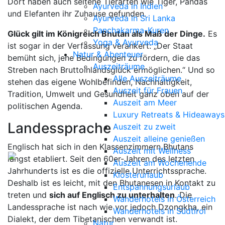
Dort haben auch seltene Tierarten wie Tiger, Pandas
Ayurveda in Indien
und Elefanten ihr Zuhause gefunden.
Ayurveda in Sri Lanka
Panchakarma-Kuren
Glück gilt im Königreich Bhutan als Maß der Dinge.
Es
Yoga & Ayurveda
ist sogar in der Verfassung verankert: „Der Staat
Natur & Abenteuer
bemüht sich, jene Bedingungen zu fördern, die das
Auszeiträume
Streben nach Bruttoinlandsglück ermöglichen.“ Und so
Alle Auszeiträume
stehen das eigene Wohlbefinden, Nachhaltigkeit,
Auszeit für Frauen
Tradition, Umwelt und Gesundheit ganz oben auf der
Auszeit am Meer
politischen Agenda.
Luxury Retreats & Hideaways
Landessprache
Auszeit zu zweit
Auszeit alleine genießen
Englisch hat sich in den Klassenzimmern Bhutans
Auszeit mit Wellness
längst etabliert. Seit den 60er-Jahren des letzten
Auszeit am Wochenende
Jahrhunderts ist es die offizielle Unterrichtssprache.
Klosterurlaub
Deshalb ist es leicht, mit den Bhutanesen in Kontakt zu
Entspannungsurlaub
treten und
sich auf Englisch zu unterhalten
. Die
Wanderhotels in Österreich
Landessprache ist nach wie vor jedoch Dzongkha, ein
Wanderhotels in Südtirol
Dialekt, der dem Tibetanischen verwandt ist.
Natur