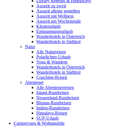
Luxury Retreats & Hideaways
Auszeit zu zweit
Auszeit alleine genießen
Auszeit mit Wellness
Auszeit am Wochenende
Klosterurlaub
Entspannungsurlaub
Wanderhotels in Österreich
Wanderhotels in Südtirol
Natur
Alle Naturreisen
Polarlichter-Urlaub
Yoga & Wandern
Wanderhotels in Österreich
Wanderhotels in Südtirol
Coaching-Reisen
Abenteuer
Alle Abenteuerreisen
Island-Rundreisen
Neuseeland-Rundreisen
Bhutan-Rundreisen
Indien-Rundreisen
Himalaya-Reisen
SUP-Urlaub
Campervans & Wohnmobile