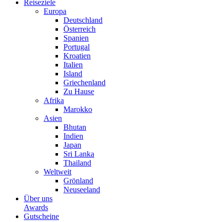
Reiseziele
Europa
Deutschland
Österreich
Spanien
Portugal
Kroatien
Italien
Island
Griechenland
Zu Hause
Afrika
Marokko
Asien
Bhutan
Indien
Japan
Sri Lanka
Thailand
Weltweit
Grönland
Neuseeland
Über uns
Awards
Gutscheine