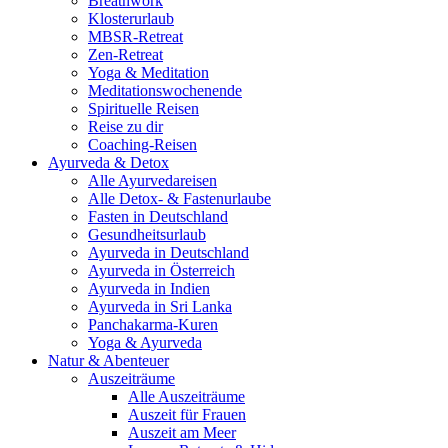
Breathwork
Klosterurlaub
MBSR-Retreat
Zen-Retreat
Yoga & Meditation
Meditationswochenende
Spirituelle Reisen
Reise zu dir
Coaching-Reisen
Ayurveda & Detox
Alle Ayurvedareisen
Alle Detox- & Fastenurlaube
Fasten in Deutschland
Gesundheitsurlaub
Ayurveda in Deutschland
Ayurveda in Österreich
Ayurveda in Indien
Ayurveda in Sri Lanka
Panchakarma-Kuren
Yoga & Ayurveda
Natur & Abenteuer
Auszeiträume
Alle Auszeiträume
Auszeit für Frauen
Auszeit am Meer