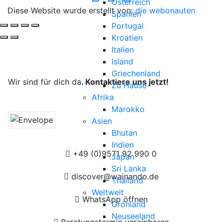
Österreich
Diese Website wurde erstellt von:
die webonauten
Spanien
Portugal
Kroatien
Italien
Deine Reise, unsere Leidenschaft.
Island
Griechenland
Wir sind für dich da
. Kontaktiere uns jetzt!
Zu Hause
Afrika
Marokko
Asien
Bhutan
Indien
+49 (0)9571 92 990 0
Japan
Sri Lanka
discover@wainando.de
Thailand
Weltweit
WhatsApp öffnen
Grönland
Neuseeland
Beratungstermin vereinbaren