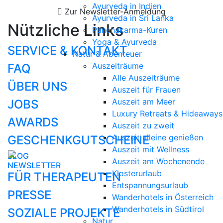
Ayurveda in Indien
Zur Newsletter-Anmeldung
Ayurveda in Sri Lanka
Nützliche Links
Panchakarma-Kuren
Yoga & Ayurveda
SERVICE & KONTAKT
Natur & Abenteuer
Auszeiträume
FAQ
Alle Auszeiträume
ÜBER UNS
Auszeit für Frauen
Auszeit am Meer
JOBS
Luxury Retreats & Hideaways
AWARDS
Auszeit zu zweit
Auszeit alleine genießen
GESCHENKGUTSCHEINE
Auszeit mit Wellness
BLOG
Auszeit am Wochenende
NEWSLETTER
Klosterurlaub
FÜR THERAPEUTEN
Entspannungsurlaub
PRESSE
Wanderhotels in Österreich
Wanderhotels in Südtirol
SOZIALE PROJEKTE
Natur