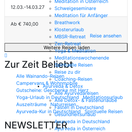
Meditation in Österreich
12.03.-14.03.27
Schweigeseminare
Meditation für Anfänger
Breathwork
Ab
€
740,00
Klosterurlaub
Reise ansehen
MBSR-Retreat
Zen-Retreat
Weitere Reisen laden
Yoga & Meditation
Meditationswochenende
Zur Zeit Beliebt
Spirituelle Reisen
Reise zu dir
Alle Wainando-Reisen
Coaching-Reisen
Campervans & Wohnmobile
Ayurveda & Detox
Gutscheine: Geschenke mit Herz
Alle Ayurvedareisen
Yoga-Urlaub in Deutschland
Meditationsurlaub
Alle Detox- & Fastenurlaube
Auszeiträume
Naturreisen
Fasten in Deutschland
Ayurveda-Kur in Deutschland
Spirituelle Reisen
Gesundheitsurlaub
Ayurveda in Deutschland
NEWSLETTER
Ayurveda in Österreich