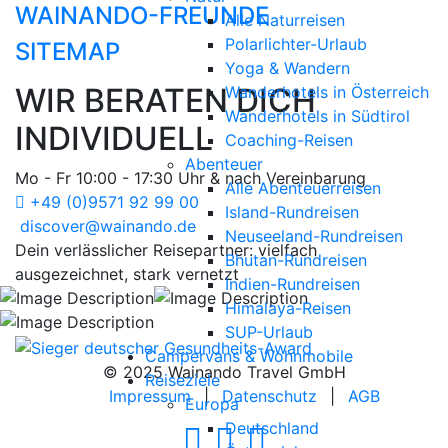
WAINANDO-FREUNDE
Alle Naturreisen
Polarlichter-Urlaub
SITEMAP
Yoga & Wandern
WIR BERATEN DICH
Wanderhotels in Österreich
Wanderhotels in Südtirol
INDIVIDUELL
Coaching-Reisen
Abenteuer
Mo - Fr 10:00 - 17:30 Uhr & nach Vereinbarung
Alle Abenteuerreisen
+49 (0)9571 92 99 00
Island-Rundreisen
discover@wainando.de
Neuseeland-Rundreisen
Dein verlässlicher Reisepartner: vielfach
Bhutan-Rundreisen
ausgezeichnet, stark vernetzt
Indien-Rundreisen
Himalaya-Reisen
SUP-Urlaub
Campervans & Wohnmobile
© 2025 Wainando Travel GmbH
Reiseziele
Impressum
|
Datenschutz
|
AGB
Europa
Deutschland