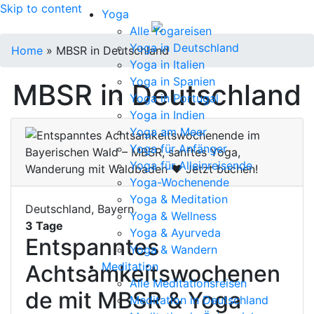
Skip to content
Yoga
Alle Yogareisen
Yoga in Deutschland
Home
»
MBSR in Deutschland
Yoga in Italien
Yoga in Spanien
MBSR in Deutschland
Yoga in Portugal
Yoga in Indien
Yoga am Meer
Yoga für Anfänger
Yoga für Alleinreisende
Yoga-Wochenende
Yoga & Meditation
Deutschland, Bayern
Yoga & Wellness
3 Tage
Yoga & Ayurveda
Entspanntes
Yoga & Wandern
Meditation
Achtsamkeitswochenen
Alle Meditationsreisen
de mit MBSR & Yoga
Meditation in Deutschland