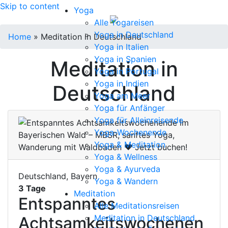
Skip to content
Yoga
Alle Yogareisen
Yoga in Deutschland
Home
»
Meditation in Deutschland
Yoga in Italien
Yoga in Spanien
Meditation in
Yoga in Portugal
Yoga in Indien
Deutschland
Yoga am Meer
Yoga für Anfänger
Yoga für Alleinreisende
Yoga-Wochenende
Yoga & Meditation
Yoga & Wellness
Yoga & Ayurveda
Deutschland, Bayern
Yoga & Wandern
3 Tage
Meditation
Entspanntes
Alle Meditationsreisen
Meditation in Deutschland
Achtsamkeitswochenen