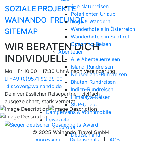
Alle Naturreisen
SOZIALE PROJEKTE
Polarlichter-Urlaub
WAINANDO-FREUNDE
Yoga & Wandern
Wanderhotels in Österreich
SITEMAP
Wanderhotels in Südtirol
WIR BERATEN DICH
Coaching-Reisen
Abenteuer
INDIVIDUELL
Alle Abenteuerreisen
Island-Rundreisen
Mo - Fr 10:00 - 17:30 Uhr & nach Vereinbarung
Neuseeland-Rundreisen
+49 (0)9571 92 99 00
Bhutan-Rundreisen
discover@wainando.de
Indien-Rundreisen
Dein verlässlicher Reisepartner: vielfach
Himalaya-Reisen
ausgezeichnet, stark vernetzt
SUP-Urlaub
Campervans & Wohnmobile
Reiseziele
Europa
© 2025 Wainando Travel GmbH
Deutschland
Impressum
|
Datenschutz
|
AGB