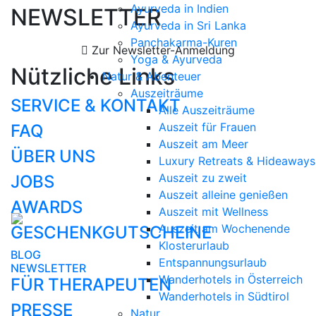
Ayurveda in Indien
NEWSLETTER
Ayurveda in Sri Lanka
Panchakarma-Kuren
Zur Newsletter-Anmeldung
Yoga & Ayurveda
Nützliche Links
Natur & Abenteuer
Auszeiträume
SERVICE & KONTAKT
Alle Auszeiträume
Auszeit für Frauen
FAQ
Auszeit am Meer
ÜBER UNS
Luxury Retreats & Hideaways
Auszeit zu zweit
JOBS
Auszeit alleine genießen
AWARDS
Auszeit mit Wellness
Auszeit am Wochenende
GESCHENKGUTSCHEINE
Klosterurlaub
BLOG
Entspannungsurlaub
NEWSLETTER
Wanderhotels in Österreich
FÜR THERAPEUTEN
Wanderhotels in Südtirol
PRESSE
Natur