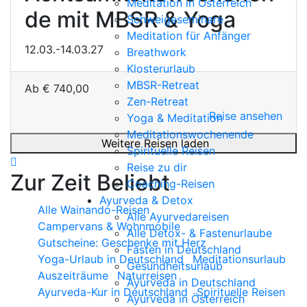
Meditation in Österreich
de mit MBSR & Yoga
Schweigeseminare
Meditation für Anfänger
12.03.-14.03.27
Breathwork
Klosterurlaub
MBSR-Retreat
Ab
€
740,00
Zen-Retreat
Reise ansehen
Yoga & Meditation
Meditationswochenende
Weitere Reisen laden
Spirituelle Reisen
Reise zu dir
Zur Zeit Beliebt
Coaching-Reisen
Ayurveda & Detox
Alle Wainando-Reisen
Alle Ayurvedareisen
Campervans & Wohnmobile
Alle Detox- & Fastenurlaube
Gutscheine: Geschenke mit Herz
Fasten in Deutschland
Yoga-Urlaub in Deutschland
Meditationsurlaub
Gesundheitsurlaub
Auszeiträume
Naturreisen
Ayurveda in Deutschland
Ayurveda-Kur in Deutschland
Spirituelle Reisen
Ayurveda in Österreich