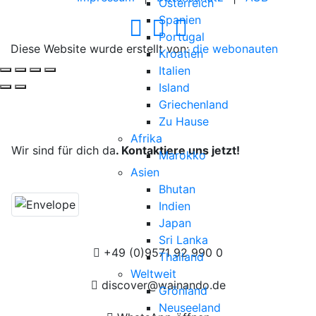
Österreich
Spanien
Portugal
Diese Website wurde erstellt von:
die webonauten
Kroatien
Italien
Island
Griechenland
Deine Reise, unsere Leidenschaft.
Zu Hause
Afrika
Wir sind für dich da
. Kontaktiere uns jetzt!
Marokko
Asien
Bhutan
Indien
Japan
Sri Lanka
+49 (0)9571 92 990 0
Thailand
Weltweit
discover@wainando.de
Grönland
Neuseeland