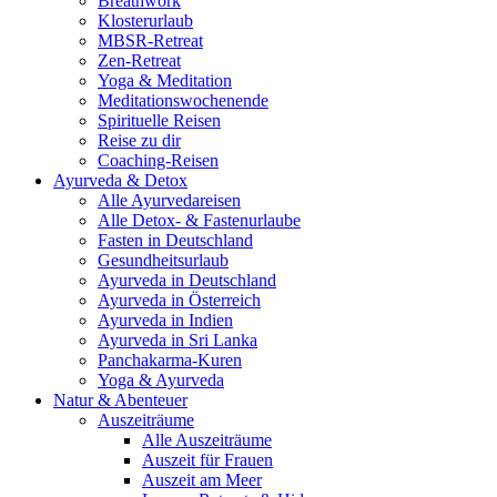
Breathwork
Klosterurlaub
MBSR-Retreat
Zen-Retreat
Yoga & Meditation
Meditationswochenende
Spirituelle Reisen
Reise zu dir
Coaching-Reisen
Ayurveda & Detox
Alle Ayurvedareisen
Alle Detox- & Fastenurlaube
Fasten in Deutschland
Gesundheitsurlaub
Ayurveda in Deutschland
Ayurveda in Österreich
Ayurveda in Indien
Ayurveda in Sri Lanka
Panchakarma-Kuren
Yoga & Ayurveda
Natur & Abenteuer
Auszeiträume
Alle Auszeiträume
Auszeit für Frauen
Auszeit am Meer