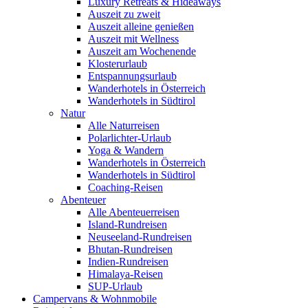
Luxury Retreats & Hideaways
Auszeit zu zweit
Auszeit alleine genießen
Auszeit mit Wellness
Auszeit am Wochenende
Klosterurlaub
Entspannungsurlaub
Wanderhotels in Österreich
Wanderhotels in Südtirol
Natur
Alle Naturreisen
Polarlichter-Urlaub
Yoga & Wandern
Wanderhotels in Österreich
Wanderhotels in Südtirol
Coaching-Reisen
Abenteuer
Alle Abenteuerreisen
Island-Rundreisen
Neuseeland-Rundreisen
Bhutan-Rundreisen
Indien-Rundreisen
Himalaya-Reisen
SUP-Urlaub
Campervans & Wohnmobile