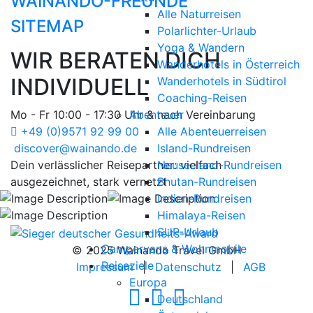
WAINANDO-FREUNDE
Alle Naturreisen
SITEMAP
Polarlichter-Urlaub
Yoga & Wandern
WIR BERATEN DICH
Wanderhotels in Österreich
INDIVIDUELL
Wanderhotels in Südtirol
Coaching-Reisen
Mo - Fr 10:00 - 17:30 Uhr & nach Vereinbarung
Abenteuer
+49 (0)9571 92 99 00
Alle Abenteuerreisen
discover@wainando.de
Island-Rundreisen
Dein verlässlicher Reisepartner: vielfach
Neuseeland-Rundreisen
ausgezeichnet, stark vernetzt
Bhutan-Rundreisen
Indien-Rundreisen
Himalaya-Reisen
SUP-Urlaub
Campervans & Wohnmobile
© 2025 Wainando Travel GmbH
Reiseziele
Impressum
|
Datenschutz
|
AGB
Europa
Deutschland