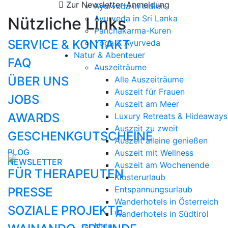
Zur Newsletter-Anmeldung
Ayurveda in Indien
Ayurveda in Sri Lanka
Nützliche Links
Panchakarma-Kuren
SERVICE & KONTAKT
Yoga & Ayurveda
Natur & Abenteuer
FAQ
Auszeiträume
ÜBER UNS
Alle Auszeiträume
Auszeit für Frauen
JOBS
Auszeit am Meer
AWARDS
Luxury Retreats & Hideaways
Auszeit zu zweit
GESCHENKGUTSCHEINE
Auszeit alleine genießen
BLOG
Auszeit mit Wellness
NEWSLETTER
Auszeit am Wochenende
FÜR THERAPEUTEN
Klosterurlaub
Entspannungsurlaub
PRESSE
Wanderhotels in Österreich
SOZIALE PROJEKTE
Wanderhotels in Südtirol
Natur