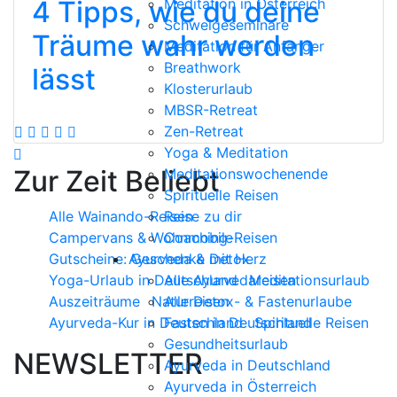
4 Tipps, wie du deine
Meditation in Österreich
Schweigeseminare
Träume wahr werden
Meditation für Anfänger
Breathwork
lässt
Klosterurlaub
MBSR-Retreat
Zen-Retreat
Yoga & Meditation
Zur Zeit Beliebt
Meditationswochenende
Spirituelle Reisen
Alle Wainando-Reisen
Reise zu dir
Campervans & Wohnmobile
Coaching-Reisen
Gutscheine: Geschenke mit Herz
Ayurveda & Detox
Yoga-Urlaub in Deutschland
Alle Ayurvedareisen
Meditationsurlaub
Auszeiträume
Naturreisen
Alle Detox- & Fastenurlaube
Ayurveda-Kur in Deutschland
Fasten in Deutschland
Spirituelle Reisen
Gesundheitsurlaub
NEWSLETTER
Ayurveda in Deutschland
Ayurveda in Österreich