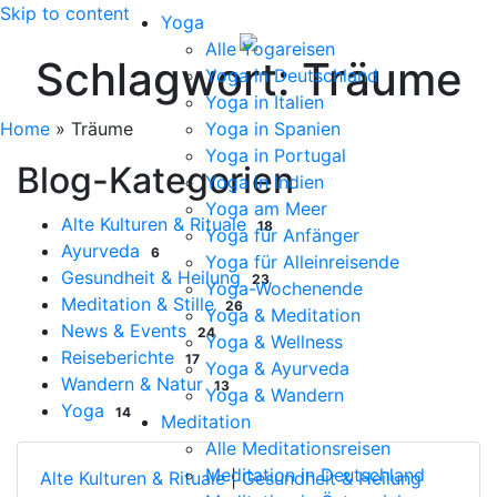
Skip to content
Yoga
Alle Yogareisen
Schlagwort:
Träume
Yoga in Deutschland
Yoga in Italien
Home
»
Träume
Yoga in Spanien
Yoga in Portugal
Blog-Kategorien
Yoga in Indien
Yoga am Meer
Alte Kulturen & Rituale
18
Yoga für Anfänger
Ayurveda
6
Yoga für Alleinreisende
Gesundheit & Heilung
23
Yoga-Wochenende
Meditation & Stille
26
Yoga & Meditation
News & Events
24
Yoga & Wellness
Reiseberichte
17
Yoga & Ayurveda
Wandern & Natur
13
Yoga & Wandern
Yoga
14
Meditation
Alle Meditationsreisen
Meditation in Deutschland
Alte Kulturen & Rituale
|
Gesundheit & Heilung