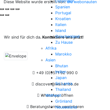
Österreich
Diese Website wurde erstellt von:
die webonauten
Spanien
Portugal
Kroatien
Deine Reise, unsere Leidenschaft.
Italien
Island
Griechenland
Wir sind für dich da
. Kontaktiere uns jetzt!
Zu Hause
Afrika
Marokko
Asien
Bhutan
Indien
+49 (0)9571 92 990 0
Japan
Sri Lanka
discover@wainando.de
Thailand
WhatsApp öffnen
Weltweit
Grönland
Beratungstermin vereinbaren
Neuseeland