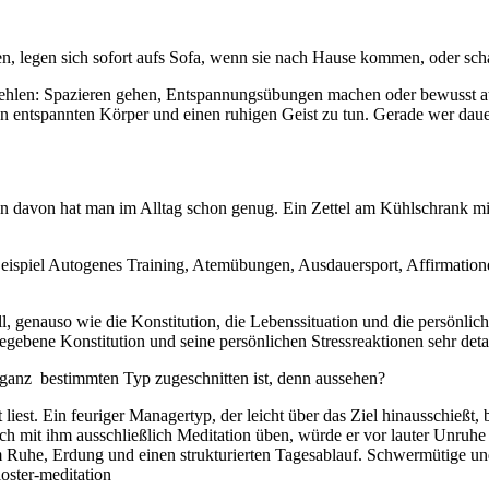
en, legen sich sofort aufs Sofa, wenn sie nach Hause kommen, oder sch
fehlen: Spazieren gehen, Entspannungsübungen machen oder bewusst a
inen entspannten Körper und einen ruhigen Geist zu tun. Gerade wer daue
denn davon hat man im Alltag schon genug. Ein Zettel am Kühlschrank mi
eispiel Autogenes Training, Atemübungen, Ausdauersport, Affirmatione
ell, genauso wie die Konstitution, die Lebenssituation und die persönli
bene Konstitution und seine persönlichen Stressreaktionen sehr detaill
n ganz bestimmten Typ zugeschnitten ist, denn aussehen?
t liest. Ein feuriger Managertyp, der leicht über das Ziel hinausschießt
 mit ihm ausschließlich Meditation üben, würde er vor lauter Unruhe 
 allem Ruhe, Erdung und einen strukturierten Tagesablauf. Schwermüti