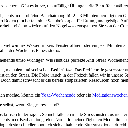
egenzusteuern. Gibt es kurze, unauffällige Übungen, die Betroffene wä
fe, achtsame und feine Bauchatmung für 2 – 3 Minuten beruhigt den Geis
em Boden (am besten ohne Schuhe) sorgen für Erdung und geistige Aufr
vorbei und dann wieder auf den Nagel – so entspannen Sie von der Comp
iel warmes Wasser trinken, Fenster öffnen oder ein paar Minuten an die 
 in der Woche ins Fitnessstudio.
henende umso wichtiger. Wie sieht das perfekte Anti-Stress-Wochenen
, mentalen und seelischen Bedürfnisse. Das Problem: Je gestresster wi
 an den Stress. Die Folge: Auch in der Freizeit fallen wir in unsere St
. Doch damit schwächt er die bereits strapazierten Ressourcen noch mehr
nen möchte, könnte ein
Yoga-Wochenende
oder ein
Meditationswochen
e selbst, wenn Sie gestresst sind?
stkritisch hinterfragen. Schnell falle ich in alte Stressmuster aus mei
 achtsamer Beobachtung, einer Vorstufe meiner täglichen Meditationspr
t, desto schneller kann ich sich anbahnende Stressreaktionen durchbr