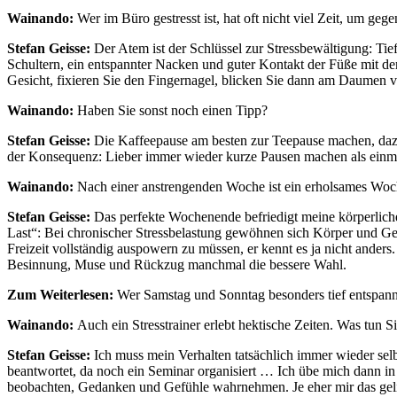
Wainando:
Wer im Büro gestresst ist, hat oft nicht viel Zeit, um g
Stefan Geisse:
Der Atem ist der Schlüssel zur Stressbewältigung: Tie
Schultern, ein entspannter Nacken und guter Kontakt der Füße mit d
Gesicht, fixieren Sie den Fingernagel, blicken Sie dann am Daumen 
Wainando:
Haben Sie sonst noch einen Tipp?
Stefan Geisse:
Die Kaffeepause am besten zur Teepause machen, dazu v
der Konsequenz: Lieber immer wieder kurze Pausen machen als einmal
Wainando:
Nach einer anstrengenden Woche ist ein erholsames Woc
Stefan Geisse:
Das perfekte Wochenende befriedigt meine körperlichen
Last“: Bei chronischer Stressbelastung gewöhnen sich Körper und Geist
Freizeit vollständig auspowern zu müssen, er kennt es ja nicht anders
Besinnung, Muse und Rückzug manchmal die bessere Wahl.
Zum Weiterlesen:
Wer Samstag und Sonntag besonders tief entspan
Wainando:
Auch ein Stresstrainer erlebt hektische Zeiten. Was tun Si
Stefan Geisse:
Ich muss mein Verhalten tatsächlich immer wieder selb
beantwortet, da noch ein Seminar organisiert … Ich übe mich dann in
beobachten, Gedanken und Gefühle wahrnehmen. Je eher mir das geling