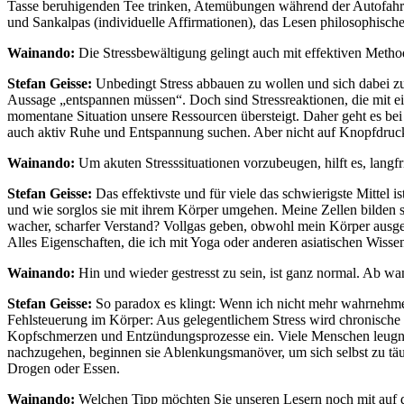
Tasse beruhigenden Tee trinken, Atemübungen während der Autofahrt m
und Sankalpas (individuelle Affirmationen), das Lesen philosophische
Wainando:
Die Stressbewältigung gelingt auch mit effektiven Metho
Stefan Geisse:
Unbedingt Stress abbauen zu wollen und sich dabei zu
Aussage „entspannen müssen“. Doch sind Stressreaktionen, die mit ei
momentane Situation unsere Ressourcen übersteigt. Daher geht es bei
auch aktiv Ruhe und Entspannung suchen. Aber nicht auf Knopfdruck,
Wainando:
Um akuten Stresssituationen vorzubeugen, hilft es, langf
Stefan Geisse:
Das effektivste und für viele das schwierigste Mittel
und wie sorglos sie mit ihrem Körper umgehen. Meine Zellen bilden s
wacher, scharfer Verstand? Vollgas geben, obwohl mein Körper ausgez
Alles Eigenschaften, die ich mit Yoga oder anderen asiatischen Wiss
Wainando:
Hin und wieder gestresst zu sein, ist ganz normal. Ab 
Stefan Geisse:
So paradox es klingt: Wenn ich nicht mehr wahrnehme,
Fehlsteuerung im Körper: Aus gelegentlichem Stress wird chronische
Kopfschmerzen und Entzündungsprozesse ein. Viele Menschen leugnen
nachzugehen, beginnen sie Ablenkungsmanöver, um sich selbst zu täusc
Drogen oder Essen.
Wainando:
Welchen Tipp möchten Sie unseren Lesern noch mit auf