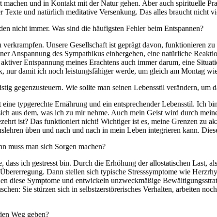
achen und in Kontakt mit der Natur gehen. Aber auch spirituelle Prak
r Texte und natürlich meditative Versenkung. Das alles braucht nicht v
den nicht immer. Was sind die häufigsten Fehler beim Entspannen?
 verkrampfen. Unsere Gesellschaft ist geprägt davon, funktionieren z
ner Anspannung des Sympathikus einhergehen, eine natürliche Reaktion,
 aktiver Entspannung meines Erachtens auch immer darum, eine Situatio
 nur damit ich noch leistungsfähiger werde, um gleich am Montag wied
ristig gegenzusteuern. Wie sollte man seinen Lebensstil verändern, um d
 ist eine typgerechte Ernährung und ein entsprechender Lebensstil. Ich 
ich aus dem, was ich zu mir nehme. Auch mein Geist wird durch meine N
ehrt ist? Das funktioniert nicht! Wichtiger ist es, meine Grenzen zu 
enslehren üben und nach und nach in mein Leben integrieren kann. Diese
wann muss man sich Sorgen machen?
 dass ich gestresst bin. Durch die Erhöhung der allostatischen Last, a
 Übererregung. Dann stellen sich typische Stresssymptome wie Herzrh
 diese Symptome und entwickeln unzweckmäßige Bewältigungsstrategie
hen: Sie stürzen sich in selbstzerstörerisches Verhalten, arbeiten no
 den Weg geben?