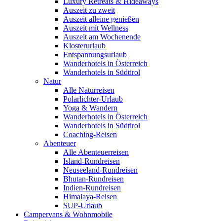
Luxury Retreats & Hideaways
Auszeit zu zweit
Auszeit alleine genießen
Auszeit mit Wellness
Auszeit am Wochenende
Klosterurlaub
Entspannungsurlaub
Wanderhotels in Österreich
Wanderhotels in Südtirol
Natur
Alle Naturreisen
Polarlichter-Urlaub
Yoga & Wandern
Wanderhotels in Österreich
Wanderhotels in Südtirol
Coaching-Reisen
Abenteuer
Alle Abenteuerreisen
Island-Rundreisen
Neuseeland-Rundreisen
Bhutan-Rundreisen
Indien-Rundreisen
Himalaya-Reisen
SUP-Urlaub
Campervans & Wohnmobile