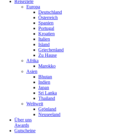
Reiseziele
Europa
Deutschland
Österreich
Spanien
Portugal
Kroatien
Italien
Island
Griechenland
Zu Hause
Afrika
Marokko
Asien
Bhutan
Indien
Japan
Sri Lanka
Thailand
Weltweit
Grönland
Neuseeland
Über uns
Awards
Gutscheine