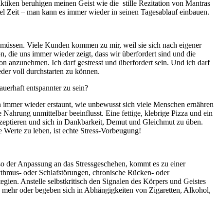
tiken beruhigen meinen Geist wie die stille Rezitation von Mantras
iel Zeit – man kann es immer wieder in seinen Tagesablauf einbauen.
u müssen. Viele Kunden kommen zu mir, weil sie sich nach eigener
 die uns immer wieder zeigt, dass wir überfordert sind und die
n anzunehmen. Ich darf gestresst und überfordert sein. Und ich darf
er voll durchstarten zu können.
auerhaft entspannter zu sein?
bin immer wieder erstaunt, wie unbewusst sich viele Menschen ernähren
ahrung unmittelbar beeinflusst. Eine fettige, klebrige Pizza und ein
akzeptieren und sich in Dankbarkeit, Demut und Gleichmut zu üben.
 Werte zu leben, ist echte Stress-Vorbeugung!
lso der Anpassung an das Stressgeschehen, kommt es zu einer
ythmus- oder Schlafstörungen, chronische Rücken- oder
n. Anstelle selbstkritisch den Signalen des Körpers und Geistes
ch mehr oder begeben sich in Abhängigkeiten von Zigaretten, Alkohol,