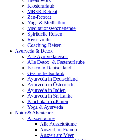
Breathwork
Klosterurlaub
MBSR-Retreat
Zen-Retreat
Yoga & Meditation
Meditationswochenende
Spirituelle Reisen
Reise zu dir
Coaching-Reisen
Ayurveda & Detox
Alle Ayurvedareisen
Alle Detox- & Fastenurlaube
Fasten in Deutschland
Gesundheitsurlaub
Ayurveda in Deutschland
Ayurveda in Österreich
Ayurveda in Indien
Ayurveda in Sri Lanka
Panchakarma-Kuren
Yoga & Ayurveda
Natur & Abenteuer
Auszeiträume
Alle Auszeiträume
Auszeit für Frauen
Auszeit am Meer