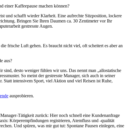
hrend einer Kaffeepause machen können?
t und schafft wieder Klarheit. Eine aufrechte Sitzposition, lockere
ichtung. Bringen Sie Ihren Daumen ca. 30 Zentimeter vor Ihr
uterarbeit gestresste Augen.
frische Luft gehen. Es braucht nicht viel, oft scheitert es aber an
de aus?
r sind, desto weniger fühlen wir uns. Das nennt man „allostatische
ressmuster. So meint der gestresste Manager, sich auch in seiner
. Statt intensivem Sport, viel Aktion und viel Reisen ist Ruhe,
ende
ausprobieren.
ner Manager-Tätigkeit zurück: Hier noch schnell eine Kundenanfrage
axis: Körperempfindungen registrieren, Atemfluss und -qualität
echen. Und spüren, was mir gut tut: Spontane Pausen einlegen, eine