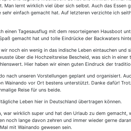
. Man lernt wirklich viel über sich selbst. Auch das Essen 
 sehr einfach gemacht hat. Auf letzteren verzichte ich seit
noch einen Tagesausflug mit dem resorteigenen Hausboot u
paß gemacht hat und tolle Eindrücke der Backwaters hinter
wir noch ein wenig in das indische Leben eintauchen und si
sste über die Hochzeitsreise Bescheid, was sich in einer t
hlenswert. Hier haben wir einen guten Eindruck der traditi
o nach unseren Vorstellungen geplant und organisiert. Auc
n Wainando vor Ort bestens unterstützt. Danke dafür! Trot
nmalige Reise für uns beide.
lltägliche Leben hier in Deutschland übertragen können.
a, war wirklich super und hat den Urlaub zu dem gemacht, w
den noch lange davon zehren und immer wieder gerne daran 
te Mal mit Wainando gewesen sein.