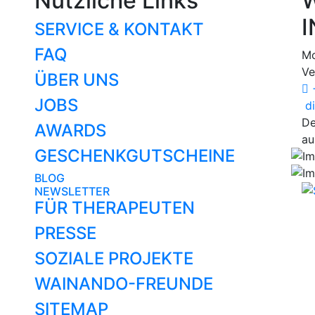
Nützliche Links
W
I
SERVICE & KONTAKT
FAQ
Mo
Ve
ÜBER UNS
+
JOBS
di
De
AWARDS
au
GESCHENKGUTSCHEINE
BLOG
NEWSLETTER
FÜR THERAPEUTEN
PRESSE
SOZIALE PROJEKTE
WAINANDO-FREUNDE
SITEMAP