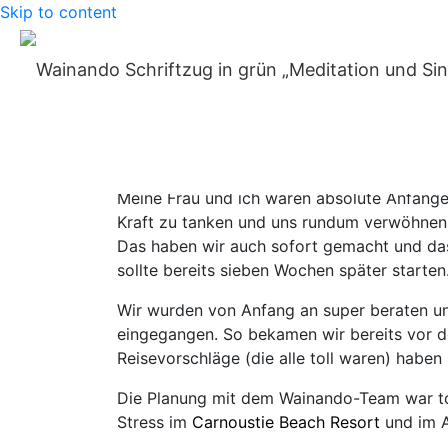
Skip to content
Erfahrungsbe
Home
»
Blog
»
Erfahrungsbericht: Ayurvedakur in Kerala, I
Meine Frau und ich waren absolute Anfänger
Kraft zu tanken und uns rundum verwöhnen 
Das haben wir auch sofort gemacht und das 
sollte bereits sieben Wochen später starten
Wir wurden von Anfang an super beraten u
eingegangen. So bekamen wir bereits vor de
Reisevorschläge (die alle toll waren) haben
Die Planung mit dem Wainando-Team war tol
Stress im
Carnoustie Beach Resort
und im A