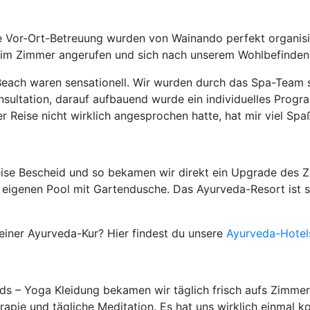
ie Vor-Ort-Betreuung wurden von Wainando perfekt organisie
 im Zimmer angerufen und sich nach unserem Wohlbefinden 
Beach waren sensationell. Wir wurden durch das Spa-Team 
onsultation, darauf aufbauend wurde ein individuelles Prog
 Reise nicht wirklich angesprochen hatte, hat mir viel Spaß
eise Bescheid und so bekamen wir direkt ein Upgrade des 
 eigenen Pool mit Gartendusche. Das Ayurveda-Resort ist
einer Ayurveda-Kur? Hier findest du unsere
Ayurveda-Hotels
s – Yoga Kleidung bekamen wir täglich frisch aufs Zimmer
rapie und tägliche Meditation. Es hat uns wirklich einmal ko