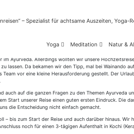
Gesundheit & Heilung
Reiseberichte
Ayurveda
richt: Ayurvedakur in K
ndien
Yoga
Meditation
Natur & A
 im Ayurveda. Allerdings wollten wir unsere Hochzeitsreise 
zu lassen. Da bekamen wir den Tipp, mal bei Wainando auf
Team vor eine kleine Herausforderung gestellt. Der Urlaub
.
nd auch auf die ganzen Fragen zu den Themen Ayurveda und
m Start unserer Reise einen guten ersten Eindruck. Die da
 uns die Entscheidung nicht einfach gemacht.
l – bis zum Start der Reise und auch darüber hinaus. Wir 
nschluss noch für einen 3-tägigen Aufenthalt in Kochi (Kera