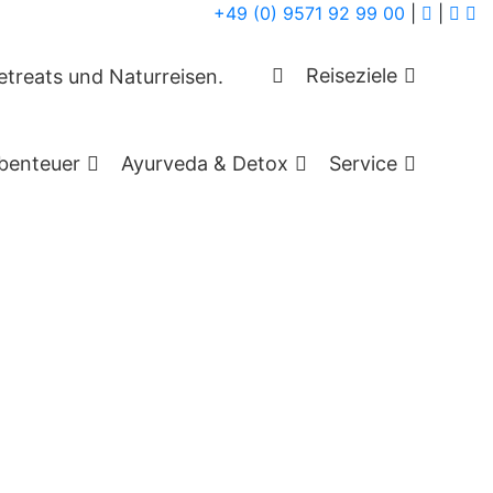
+49 (0) 9571 92 99 00
|
|
Reiseziele
ald mit Qigong &
benteuer
Ayurveda & Detox
Service