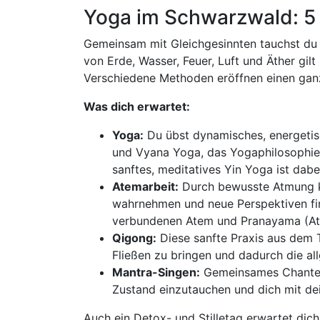
Yoga im Schwarzwald: 5
Gemeinsam mit Gleichgesinnten tauchst du e
von Erde, Wasser, Feuer, Luft und Äther gilt
Verschiedene Methoden eröffnen einen ganz
Was dich erwartet:
Yoga:
Du übst dynamisches, energetis
und Vyana Yoga, das Yogaphilosophie 
sanftes, meditatives Yin Yoga ist dabe
Atemarbeit:
Durch bewusste Atmung ka
wahrnehmen und neue Perspektiven fin
verbundenen Atem und Pranayama (At
Qigong:
Diese sanfte Praxis aus dem T
Fließen zu bringen und dadurch die al
Mantra-Singen:
Gemeinsames Chanten h
Zustand einzutauchen und dich mit de
Auch ein Detox- und Stilletag erwartet dich