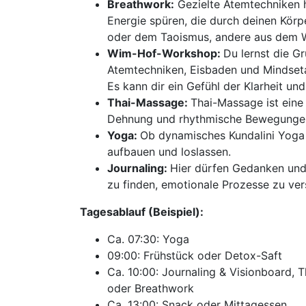
Breathwork:
Gezielte Atemtechniken he
Energie spüren, die durch deinen Kör
oder dem Taoismus, andere aus dem 
Wim-Hof-Workshop:
Du lernst die 
Atemtechniken, Eisbaden und Mindseta
Es kann dir ein Gefühl der Klarheit und
Thai-Massage:
Thai-Massage ist eine
Dehnung und rhythmische Bewegungen
Yoga:
Ob dynamisches Kundalini Yoga o
aufbauen und loslassen.
Journaling:
Hier dürfen Gedanken und G
zu finden, emotionale Prozesse zu ve
Tagesablauf (Beispiel):
Ca. 07:30: Yoga
09:00: Frühstück oder Detox-Saft
Ca. 10:00: Journaling & Visionboard
oder Breathwork
Ca. 13:00: Snack oder Mittagessen