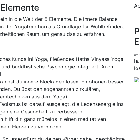
 Elemente
A
in in die Welt der 5 Elemente. Die innere Balance
 in der Yogatradition als Grundlage für Wohlbefinden.
P
heitlichen Raum, um genau das zu erfahren.
E
„.
ches Kundalini Yoga, fließendes Hatha Vinyasa Yoga
ha
und buddhistische Psychologie integriert. Auch
lo
i.
nnst du innere Blockaden lösen, Emotionen besser
den. Du übst den sogenannten zirkulären,
emtechniken aus dem Yoga).
aoismus ist darauf ausgelegt, die Lebensenergie ins
lgemeine Gesundheit zu verbessern.
ilft dir, ganz mühelos in einen meditativen
inem Herzen zu verbinden.
. So unterstützt du deinen Körper dabei, geschädigte