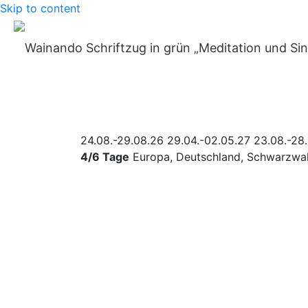
Skip to content
Home
»
Reiseangebote
»
Zeit für dich: Yoga-Retreat i
Zeit für dich: Y
Live-Musik
24.08.-29.08.26
29.04.-02.05.27
23.08.-28
4/6 Tage
Europa
,
Deutschland
,
Schwarzwa