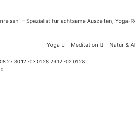
m Schwarzwald mit Qigong & Live-Musik
oga-Retreat im Schwarzw
Yoga
Meditation
Natur & A
.08.27
30.12.-03.01.28
29.12.-02.01.28
ld