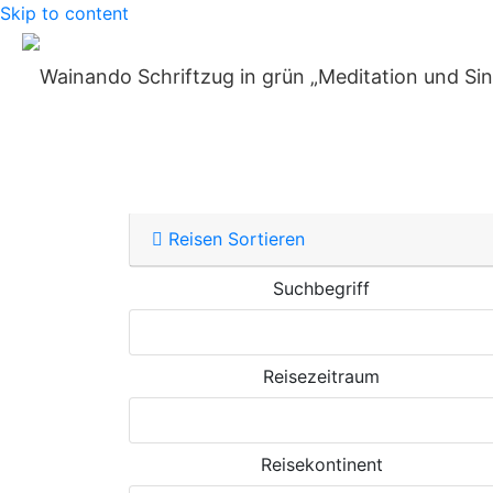
Skip to content
Home
»
Reisen 2021
Gerade in diesem Jahr ist es wichtig, sich 
du ganz für dich bist. Aber vielleicht se
di
Reisen Sortieren
Suchbegriff
Reisezeitraum
Reisekontinent