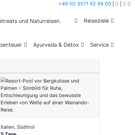
+49 (0) 9571 92 99 00
|
|
Reiseziele
piel an stillen Orten in der Natur, an denen
benteuer
Ayurveda & Detox
Service
re Hotels und Seminarleiter halten sich an
ng.
Italien, Südtirol
5 Tage