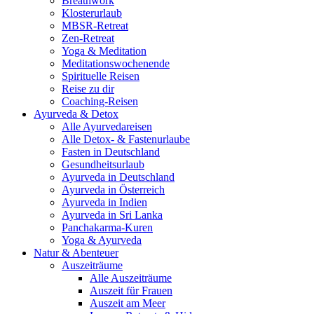
Breathwork
Klosterurlaub
MBSR-Retreat
Zen-Retreat
Yoga & Meditation
Meditationswochenende
Spirituelle Reisen
Reise zu dir
Coaching-Reisen
Ayurveda & Detox
Alle Ayurvedareisen
Alle Detox- & Fastenurlaube
Fasten in Deutschland
Gesundheitsurlaub
Ayurveda in Deutschland
Ayurveda in Österreich
Ayurveda in Indien
Ayurveda in Sri Lanka
Panchakarma-Kuren
Yoga & Ayurveda
Natur & Abenteuer
Auszeiträume
Alle Auszeiträume
Auszeit für Frauen
Auszeit am Meer