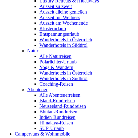
Luxury Retreats & Hideaways
Auszeit zu zweit
Auszeit alleine genießen
Auszeit mit Wellness
Auszeit am Wochenende
Klosterurlaub
Entspannungsurlaub
Wanderhotels in Österreich
Wanderhotels in Südtirol
Natur
Alle Naturreisen
Polarlichter-Urlaub
Yoga & Wandern
Wanderhotels in Österreich
Wanderhotels in Südtirol
Coaching-Reisen
Abenteuer
Alle Abenteuerreisen
Island-Rundreisen
Neuseeland-Rundreisen
Bhutan-Rundreisen
Indien-Rundreisen
Himalaya-Reisen
SUP-Urlaub
Campervans & Wohnmobile