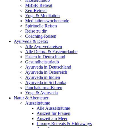
Klosterurlaub
MBSR-Retreat
Zen-Retreat
Yoga & Meditation
Meditationswochenende
Spirituelle Reisen
Reise zu dir
Coaching-Reisen
Ayurveda & Detox
Alle Ayurvedareisen
Alle Detox- & Fastenurlaube
Fasten in Deutschland
Gesundheitsurlaub
Ayurveda in Deutschland
Ayurveda in Österreich
Ayurveda in Indien
Ayurveda in Sri Lanka
Panchakarma-Kuren
Yoga & Ayurveda
Natur & Abenteuer
Auszeiträume
Alle Auszeiträume
Auszeit für Frauen
Auszeit am Meer
Luxury Retreats & Hideaways