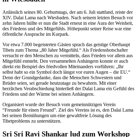
Anlässlich seines 80. Geburtstags, der am 6. Juli stattfand, reiste der
XIV. Dalai Lama nach Wiesbaden. Nach seinem letzten Besuch vor
zehn Jahren hüllte er nun die Stadt erneut in eine Aura der Weisheit,
des Friedens und des Mitgefühls. Höhepunkt seiner Reise war eine
öffentliche Ansprache im Kurpark.
Vor etwa 7.000 begeisterten Gästen sprach das geistige Oberhaupt
Tibets zum Thema „80 Jahre Mitgefühl.“ Als Friedensbotschafter
versucht er den Menschen zu vermitteln, dass Frieden vor allem aus
Mitgefühl entsteht. Den versammelten Anhängern konnte er auch
direkt ein Beispiel des friedvollen Miteinanders vorführen: „Ihr
selbst habt so ein Symbol doch längst vor euren Augen – die EU.“
Denn der Grundgedanke, dass die Menschen Schwestern und
Brüder seien, sei gerade heutzutage zu bewahren. Mit einer
herzlichen Verabschiedung hinterließ der Dalai Lama ein Gefühl des
Friedens und der Wärme bei seinen Anhängern.
Organisiert wurde der Besuch vom gemeinnützigen Verein
“Freunde für einen Freund”. Ziel des Vereins ist es, den Dalai Lama
bei seinen Bemühungen um eine gewaltfreie Lösung des
Tibetproblems zu unterstützen.
Sri Sri Ravi Shankar lud zum Workshop