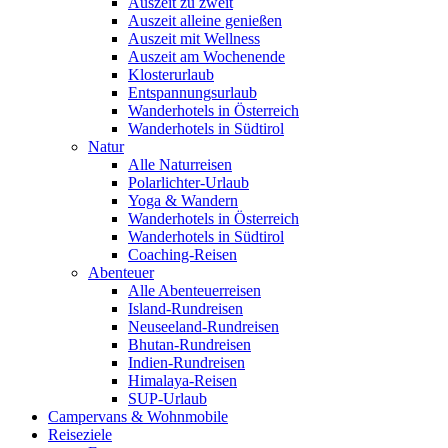
Auszeit zu zweit
Auszeit alleine genießen
Auszeit mit Wellness
Auszeit am Wochenende
Klosterurlaub
Entspannungsurlaub
Wanderhotels in Österreich
Wanderhotels in Südtirol
Natur
Alle Naturreisen
Polarlichter-Urlaub
Yoga & Wandern
Wanderhotels in Österreich
Wanderhotels in Südtirol
Coaching-Reisen
Abenteuer
Alle Abenteuerreisen
Island-Rundreisen
Neuseeland-Rundreisen
Bhutan-Rundreisen
Indien-Rundreisen
Himalaya-Reisen
SUP-Urlaub
Campervans & Wohnmobile
Reiseziele