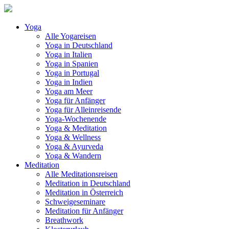
Skip
to
content
Yoga
Alle Yogareisen
Yoga in Deutschland
Yoga in Italien
Yoga in Spanien
Yoga in Portugal
Yoga in Indien
Yoga am Meer
Yoga für Anfänger
Yoga für Alleinreisende
Yoga-Wochenende
Yoga & Meditation
Yoga & Wellness
Yoga & Ayurveda
Yoga & Wandern
Meditation
Alle Meditationsreisen
Meditation in Deutschland
Meditation in Österreich
Schweigeseminare
Meditation für Anfänger
Breathwork