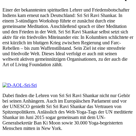
Einer der bekanntesten spirituellen Lehrer und Friedensbotschafter
Indiens kam erneut nach Deutschland: Sri Sri Ravi Shankar. In
einem 3-stündigen Workshop führte er zunächst durch eine
gemeinsame Meditation. Anschließend sprach er über Meditation
und den Frieden in der Welt. Sri Sri Ravi Skankar selbst setzt sich
aktiv für ein friedvolles Miteinander ein: In Kolumbien schlichtete er
erst kürzlich im blutigen Krieg zwischen Regierung und Farc-
Rebellen – bis zum Waffenstillstand. Sein Ziel ist eine stressfreie
und friedvolle Welt. Dieses Ideal verfolgt er auch mit seinen
weltweit aktiven gemeinnützigen Organisationen, zu der auch die
Art of Living Foundation zählt.
Dabei finden die Lehren von Sri Sri Ravi Shankar nicht nur Gehör
bei seinen Anhängern. Auch im Europäischen Parlament und vor
der UNESCO genießt Sri Sri Ravi Shankar das Vertrauen von
Spitzenpolitikern. Anlässlich des Welt-Yoga-Tags der UN meditierte
Shankar im Juni 2015 sogar gemeinsam mit dem UN-
Generalsekretär Ban Ki Moon sowie 30.000 Yoga-begeisterten
Menschen mitten in New York.