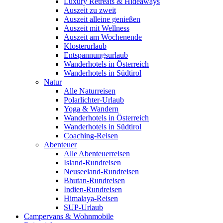
Luxury Retreats & Hideaways
Auszeit zu zweit
Auszeit alleine genießen
Auszeit mit Wellness
Auszeit am Wochenende
Klosterurlaub
Entspannungsurlaub
Wanderhotels in Österreich
Wanderhotels in Südtirol
Natur
Alle Naturreisen
Polarlichter-Urlaub
Yoga & Wandern
Wanderhotels in Österreich
Wanderhotels in Südtirol
Coaching-Reisen
Abenteuer
Alle Abenteuerreisen
Island-Rundreisen
Neuseeland-Rundreisen
Bhutan-Rundreisen
Indien-Rundreisen
Himalaya-Reisen
SUP-Urlaub
Campervans & Wohnmobile