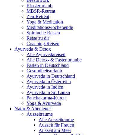
Breathwork
Klosterurlaub
MBSR-Retreat
Zen-Retreat
Yoga & Meditation
Meditationswochenende
Spirituelle Reisen
Reise zu dir
Coaching-Reisen
Ayurveda & Detox
Alle Ayurvedareisen
Alle Detox- & Fastenurlaube
Fasten in Deutschland
Gesundheitsurlaub
Ayurveda in Deutschland
Ayurveda in Österreich
Ayurveda in Indien
Ayurveda in Sri Lanka
Panchakarma-Kuren
Yoga & Ayurveda
Natur & Abenteuer
Auszeiträume
Alle Auszeiträume
Auszeit für Frauen
Auszeit am Meer