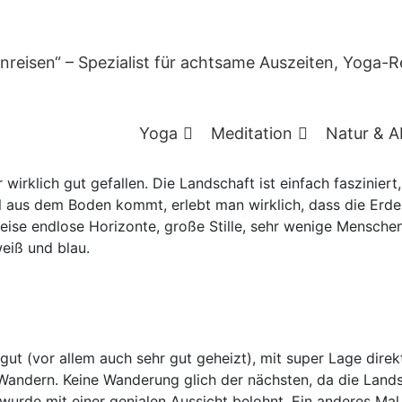
Reiseberichte
Wandern & Natur
Island
,
Winter
ht: Schneeschuhwandern
in Island
Yoga
Meditation
Natur & A
 Nordlichter in Island
irklich gut gefallen. Die Landschaft ist einfach fasziniert
l aus dem Boden kommt, erlebt man wirklich, dass die Erde s
weise endlose Horizonte, große Stille, sehr wenige Mensche
eiß und blau.
gut (vor allem auch sehr gut geheizt), mit super Lage dire
andern. Keine Wanderung glich der nächsten, da die Lands
wurde mit einer genialen Aussicht belohnt. Ein anderes Mal 