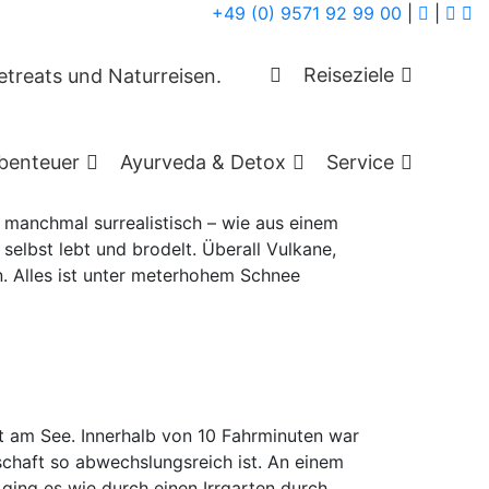
+49 (0) 9571 92 99 00
|
|
 und Nordlichter
Reiseziele
benteuer
Ayurveda & Detox
Service
, manchmal surrealistisch – wie aus einem
elbst lebt und brodelt. Überall Vulkane,
n. Alles ist unter meterhohem Schnee
kt am See. Innerhalb von 10 Fahrminuten war
chaft so abwechslungsreich ist. An einem
ging es wie durch einen Irrgarten durch