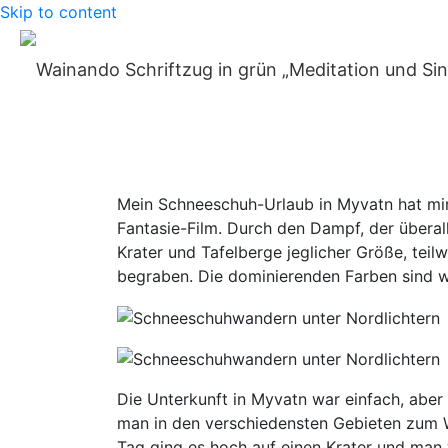
Skip to content
Erfahrungsberic
Home
»
Blog
»
Erfahrungsbericht: Schneeschuhwandern und
Mein Schneeschuh-Urlaub in Myvatn hat mir w
Fantasie-Film. Durch den Dampf, der überal
Krater und Tafelberge jeglicher Größe, teil
begraben. Die dominierenden Farben sind w
Die Unterkunft in Myvatn war einfach, aber 
man in den verschiedensten Gebieten zum W
Tag ging es hoch auf einen Krater und man 