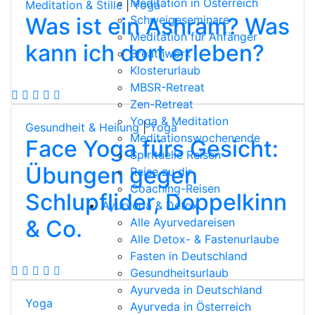
Meditation in Österreich
Meditation & Stille
|
Yoga
Was ist ein Ashram? Was
Schweigeseminare
Meditation für Anfänger
kann ich dort erleben?
Breathwork
Klosterurlaub
MBSR-Retreat
Zen-Retreat
Yoga & Meditation
Gesundheit & Heilung
|
Yoga
Meditationswochenende
Face Yoga fürs Gesicht:
Spirituelle Reisen
Übungen gegen
Reise zu dir
Coaching-Reisen
Schlupflider, Doppelkinn
Ayurveda & Detox
& Co.
Alle Ayurvedareisen
Alle Detox- & Fastenurlaube
Fasten in Deutschland
Gesundheitsurlaub
Ayurveda in Deutschland
Yoga
Ayurveda in Österreich