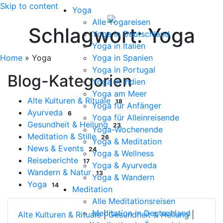
Skip to content
Yoga
Alle Yogareisen
Schlagwort:
Yoga
Yoga in Deutschland
Yoga in Italien
Home
»
Yoga
Yoga in Spanien
Yoga in Portugal
Blog-Kategorien
Yoga in Indien
Yoga am Meer
Alte Kulturen & Rituale
18
Yoga für Anfänger
Ayurveda
6
Yoga für Alleinreisende
Gesundheit & Heilung
23
Yoga-Wochenende
Meditation & Stille
26
Yoga & Meditation
News & Events
24
Yoga & Wellness
Reiseberichte
17
Yoga & Ayurveda
Wandern & Natur
13
Yoga & Wandern
Yoga
14
Meditation
Alle Meditationsreisen
Meditation in Deutschland
Alte Kulturen & Rituale
|
Gesundheit & Heilung
|