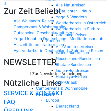
Alle Naturreisen
Zur Zeit Beliebt
Polarlichter-Urlaub
Yoga & Wandern
Alle Wainando-Reisen
Wanderhotels in Österreich
Campervans & Wohnmobile
Wanderhotels in Südtirol
Gutscheine: Geschenke mit Herz
Coaching-Reisen
Yoga-Urlaub in Deutschland
Meditationsurlaub
Abenteuer
Auszeiträume
Naturreisen
Alle Abenteuerreisen
Ayurveda-Kur in Deutschland
Spirituelle Reisen
Island-Rundreisen
Neuseeland-Rundreisen
NEWSLETTER
Bhutan-Rundreisen
Indien-Rundreisen
Zur Newsletter-Anmeldung
Himalaya-Reisen
Nützliche Links
SUP-Urlaub
Campervans & Wohnmobile
SERVICE & KONTAKT
Reiseziele
Europa
FAQ
Deutschland
ÜBER UNS