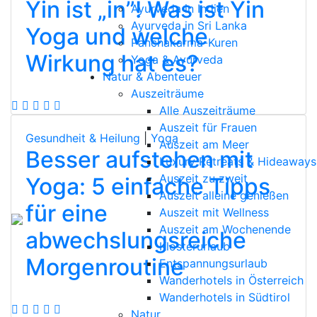
Yin ist „in”! Was ist Yin
Ayurveda in Indien
Ayurveda in Sri Lanka
Yoga und welche
Panchakarma-Kuren
Wirkung hat es?
Yoga & Ayurveda
Natur & Abenteuer
Auszeiträume
Alle Auszeiträume
Auszeit für Frauen
Gesundheit & Heilung
|
Yoga
Auszeit am Meer
Besser aufstehen mit
Luxury Retreats & Hideaways
Auszeit zu zweit
Yoga: 5 einfache Tipps
Auszeit alleine genießen
für eine
Auszeit mit Wellness
Auszeit am Wochenende
abwechslungsreiche
Klosterurlaub
Morgenroutine
Entspannungsurlaub
Wanderhotels in Österreich
Wanderhotels in Südtirol
Natur