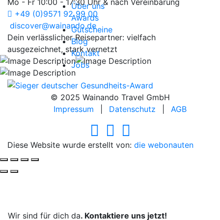
Mo - Fr 10:00 - 17:30 Uhr & nach Vereinbarung
Über uns
+49 (0)9571 92 99 00
Awards
discover@wainando.de
Gutscheine
Dein verlässlicher Reisepartner: vielfach
Blog
ausgezeichnet, stark vernetzt
Kontakt
Jobs
© 2025 Wainando Travel GmbH
Impressum
|
Datenschutz
|
AGB
Diese Website wurde erstellt von:
die webonauten
Deine Reise, unsere Leidenschaft.
Wir sind für dich da
. Kontaktiere uns jetzt!