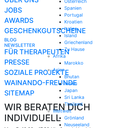
Österreich
Spanien
JOBS
Portugal
AWARDS
Kroatien
Italien
GESCHENKGUTSCHEINE
Island
BLOG
Griechenland
NEWSLETTER
Zu Hause
FÜR THERAPEUTEN
Afrika
PRESSE
Marokko
Asien
SOZIALE PROJEKTE
Bhutan
WAINANDO-FREUNDE
Indien
Japan
SITEMAP
Sri Lanka
Thailand
WIR BERATEN DICH
Weltweit
INDIVIDUELL
Grönland
Neuseeland