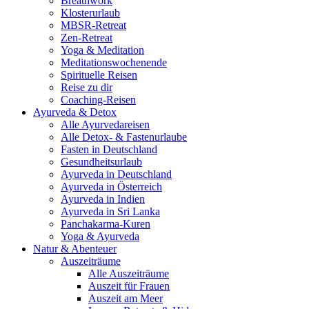
Breathwork
Klosterurlaub
MBSR-Retreat
Zen-Retreat
Yoga & Meditation
Meditationswochenende
Spirituelle Reisen
Reise zu dir
Coaching-Reisen
Ayurveda & Detox
Alle Ayurvedareisen
Alle Detox- & Fastenurlaube
Fasten in Deutschland
Gesundheitsurlaub
Ayurveda in Deutschland
Ayurveda in Österreich
Ayurveda in Indien
Ayurveda in Sri Lanka
Panchakarma-Kuren
Yoga & Ayurveda
Natur & Abenteuer
Auszeiträume
Alle Auszeiträume
Auszeit für Frauen
Auszeit am Meer