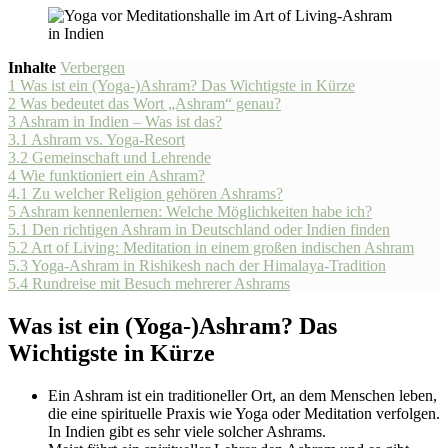
Inhalte
Verbergen
1
Was ist ein (Yoga-)Ashram? Das Wichtigste in Kürze
2
Was bedeutet das Wort „Ashram“ genau?
3
Ashram in Indien – Was ist das?
3.1
Ashram vs. Yoga-Resort
3.2
Gemeinschaft und Lehrende
4
Wie funktioniert ein Ashram?
4.1
Zu welcher Religion gehören Ashrams?
5
Ashram kennenlernen: Welche Möglichkeiten habe ich?
5.1
Den richtigen Ashram in Deutschland oder Indien finden
5.2
Art of Living: Meditation in einem großen indischen Ashram
5.3
Yoga-Ashram in Rishikesh nach der Himalaya-Tradition
5.4
Rundreise mit Besuch mehrerer Ashrams
Was ist ein (Yoga-)Ashram? Das
Wichtigste in Kürze
Ein Ashram ist ein traditioneller Ort, an dem Menschen leben,
die eine spirituelle Praxis wie Yoga oder Meditation verfolgen.
In Indien gibt es sehr viele solcher Ashrams.