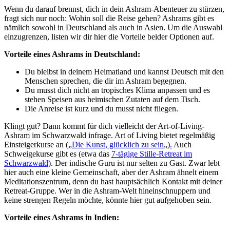
Wenn du darauf brennst, dich in dein Ashram-Abenteuer zu stürzen,
fragt sich nur noch: Wohin soll die Reise gehen? Ashrams gibt es
nämlich sowohl in Deutschland als auch in Asien. Um die Auswahl
einzugrenzen, listen wir dir hier die Vorteile beider Optionen auf.
Vorteile eines Ashrams in Deutschland:
Du bleibst in deinem Heimatland und kannst Deutsch mit den
Menschen sprechen, die dir im Ashram begegnen.
Du musst dich nicht an tropisches Klima anpassen und es
stehen Speisen aus heimischen Zutaten auf dem Tisch.
Die Anreise ist kurz und du musst nicht fliegen.
Klingt gut? Dann kommt für dich vielleicht der Art-of-Living-
Ashram im Schwarzwald infrage. Art of Living bietet regelmäßig
Einsteigerkurse an („
Die Kunst, glücklich zu sein
„)
.
Auch
Schweigekurse gibt es (etwa das
7-tägige Stille-Retreat im
Schwarzwald
). Der indische Guru ist nur selten zu Gast. Zwar lebt
hier auch eine kleine Gemeinschaft, aber der Ashram ähnelt einem
Meditationszentrum, denn du hast hauptsächlich Kontakt mit deiner
Retreat-Gruppe. Wer in die Ashram-Welt hineinschnuppern und
keine strengen Regeln möchte, könnte hier gut aufgehoben sein.
Vorteile eines Ashrams in Indien: