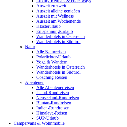
Luxury Retreats & Hideaways
Auszeit zu zweit
Auszeit alleine genießen
Auszeit mit Wellness
Auszeit am Wochenende
Klosterurlaub
Entspannungsurlaub
Wanderhotels in Österreich
Wanderhotels in Südtirol
Natur
Alle Naturreisen
Polarlichter-Urlaub
Yoga & Wandern
Wanderhotels in Österreich
Wanderhotels in Südtirol
Coaching-Reisen
Abenteuer
Alle Abenteuerreisen
Island-Rundreisen
Neuseeland-Rundreisen
Bhutan-Rundreisen
Indien-Rundreisen
Himalaya-Reisen
SUP-Urlaub
Campervans & Wohnmobile