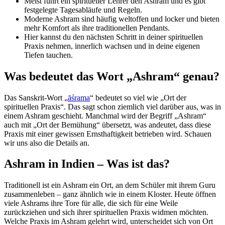
Meist führt ein spiritueller Lehrer den Ashram und es gibt
festgelegte Tagesabläufe und Regeln.
Moderne Ashram sind häufig weltoffen und locker und bieten
mehr Komfort als ihre traditionellen Pendants.
Hier kannst du den nächsten Schritt in deiner spirituellen
Praxis nehmen, innerlich wachsen und in deine eigenen
Tiefen tauchen.
Was bedeutet das Wort „Ashram“ genau?
Das Sanskrit-Wort „
āśrama
“ bedeutet so viel wie „Ort der
spirituellen Praxis“. Das sagt schon ziemlich viel darüber aus, was in
einem Ashram geschieht. Manchmal wird der Begriff „Ashram“
auch mit „Ort der Bemühung“ übersetzt, was andeutet, dass diese
Praxis mit einer gewissen Ernsthaftigkeit betrieben wird. Schauen
wir uns also die Details an.
Ashram in Indien – Was ist das?
Traditionell ist ein Ashram ein Ort, an dem Schüler mit ihrem Guru
zusammenleben – ganz ähnlich wie in einem Kloster. Heute öffnen
viele Ashrams ihre Tore für alle, die sich für eine Weile
zurückziehen und sich ihrer spirituellen Praxis widmen möchten.
Welche Praxis im Ashram gelehrt wird, unterscheidet sich von Ort