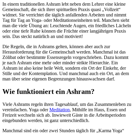
In einem traditionellen Ashram lebt neben dem Lehrer eine kleine
Gemeinschaft, die sich ihrer spirituellen Praxis quasi „Vollzeit“
widmet. Sie verrichtet die täglich anfallenden Arbeiten und nimmt
Tag für Tag an Yoga- oder Meditationseinheiten teil. Manchen sieht
man die viele Übung an: Leuchtende Augen, ein friedliches Lächeln
oder eine tiefe Ruhe können die Früchte einer langjährigen Praxis
sein. Das steckt natürlich an und motiviert!
Die Regeln, die in Ashrams gelten, können aber auch zur
Herausforderung für die Gemeinschaft werden. Manchmal ist das
Zölibat oder bestimmte Essensregeln vorgeschrieben. Dazu kommt
je nach Ashram eine mehr oder minder strikte Hierarchie. Ein
Ashram ist also keine heile Welt, sondern ein Ort der Einkehr, der
Stille und der Kontemplation. Und manchmal auch ein Ort, an dem
man über seine eigenen Begrenzungen hinauswachsen darf.
Wie funktioniert ein Ashram?
Viele Ashrams regeln ihren Tagesablauf, um das Zusammenleben zu
vereinfachen. Yoga oder
Meditation
, Mithilfe im Haus, Essen und
Freizeit wechseln sich ab. Inwieweit Gäste in die Arbeitsperioden
eingebunden werden, ist ganz unterschiedlich.
Manchmal sind ein oder zwei Stunden täglich für „Karma Yoga“