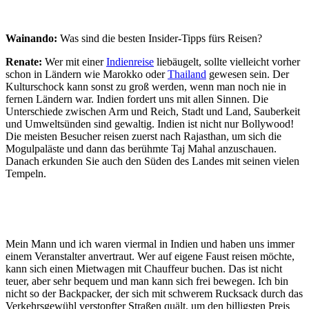
Wainando:
Was sind die besten Insider-Tipps fürs Reisen?
Renate:
Wer mit einer
Indienreise
liebäugelt, sollte vielleicht vorher
schon in Ländern wie Marokko oder
Thailand
gewesen sein. Der
Kulturschock kann sonst zu groß werden, wenn man noch nie in
fernen Ländern war. Indien fordert uns mit allen Sinnen. Die
Unterschiede zwischen Arm und Reich, Stadt und Land, Sauberkeit
und Umweltsünden sind gewaltig. Indien ist nicht nur Bollywood!
Die meisten Besucher reisen zuerst nach Rajasthan, um sich die
Mogulpaläste und dann das berühmte Taj Mahal anzuschauen.
Danach erkunden Sie auch den Süden des Landes mit seinen vielen
Tempeln.
Mein Mann und ich waren viermal in Indien und haben uns immer
einem Veranstalter anvertraut. Wer auf eigene Faust reisen möchte,
kann sich einen Mietwagen mit Chauffeur buchen. Das ist nicht
teuer, aber sehr bequem und man kann sich frei bewegen. Ich bin
nicht so der Backpacker, der sich mit schwerem Rucksack durch das
Verkehrsgewühl verstopfter Straßen quält, um den billigsten Preis