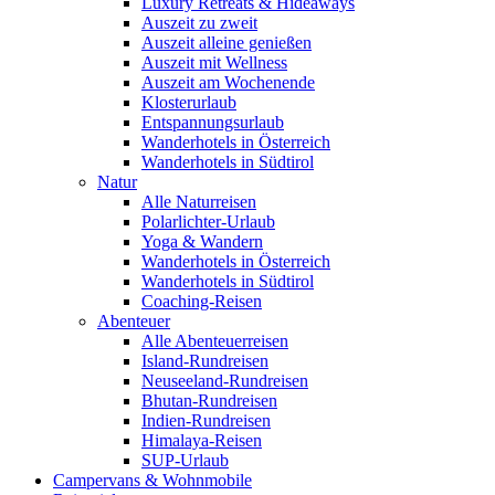
Luxury Retreats & Hideaways
Auszeit zu zweit
Auszeit alleine genießen
Auszeit mit Wellness
Auszeit am Wochenende
Klosterurlaub
Entspannungsurlaub
Wanderhotels in Österreich
Wanderhotels in Südtirol
Natur
Alle Naturreisen
Polarlichter-Urlaub
Yoga & Wandern
Wanderhotels in Österreich
Wanderhotels in Südtirol
Coaching-Reisen
Abenteuer
Alle Abenteuerreisen
Island-Rundreisen
Neuseeland-Rundreisen
Bhutan-Rundreisen
Indien-Rundreisen
Himalaya-Reisen
SUP-Urlaub
Campervans & Wohnmobile