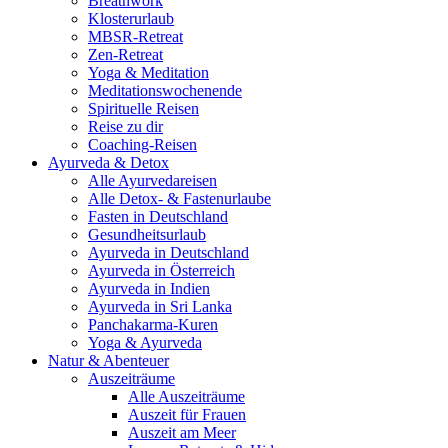
Breathwork
Klosterurlaub
MBSR-Retreat
Zen-Retreat
Yoga & Meditation
Meditationswochenende
Spirituelle Reisen
Reise zu dir
Coaching-Reisen
Ayurveda & Detox
Alle Ayurvedareisen
Alle Detox- & Fastenurlaube
Fasten in Deutschland
Gesundheitsurlaub
Ayurveda in Deutschland
Ayurveda in Österreich
Ayurveda in Indien
Ayurveda in Sri Lanka
Panchakarma-Kuren
Yoga & Ayurveda
Natur & Abenteuer
Auszeiträume
Alle Auszeiträume
Auszeit für Frauen
Auszeit am Meer