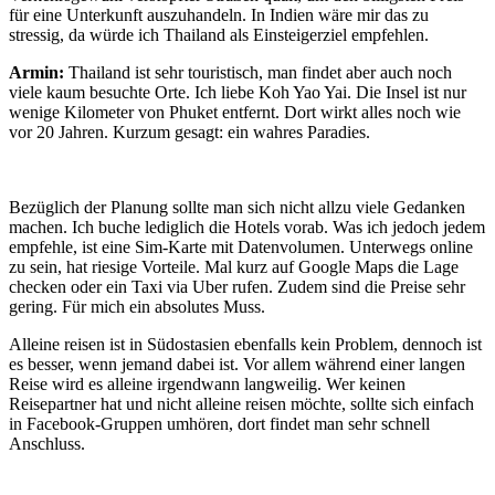
für eine Unterkunft auszuhandeln. In Indien wäre mir das zu
stressig, da würde ich Thailand als Einsteigerziel empfehlen.
Armin:
Thailand ist sehr touristisch, man findet aber auch noch
viele kaum besuchte Orte. Ich liebe Koh Yao Yai. Die Insel ist nur
wenige Kilometer von Phuket entfernt. Dort wirkt alles noch wie
vor 20 Jahren. Kurzum gesagt: ein wahres Paradies.
Bezüglich der Planung sollte man sich nicht allzu viele Gedanken
machen. Ich buche lediglich die Hotels vorab. Was ich jedoch jedem
empfehle, ist eine Sim-Karte mit Datenvolumen. Unterwegs online
zu sein, hat riesige Vorteile. Mal kurz auf Google Maps die Lage
checken oder ein Taxi via Uber rufen. Zudem sind die Preise sehr
gering. Für mich ein absolutes Muss.
Alleine reisen ist in Südostasien ebenfalls kein Problem, dennoch ist
es besser, wenn jemand dabei ist. Vor allem während einer langen
Reise wird es alleine irgendwann langweilig. Wer keinen
Reisepartner hat und nicht alleine reisen möchte, sollte sich einfach
in Facebook-Gruppen umhören, dort findet man sehr schnell
Anschluss.