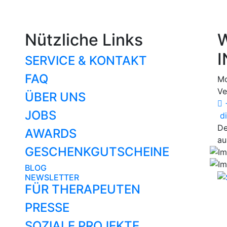
Nützliche Links
W
I
SERVICE & KONTAKT
FAQ
Mo
Ve
ÜBER UNS
+
JOBS
di
De
AWARDS
au
GESCHENKGUTSCHEINE
BLOG
NEWSLETTER
FÜR THERAPEUTEN
PRESSE
SOZIALE PROJEKTE