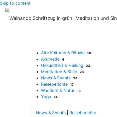
Skip to content
Home
»
Reiseberichte
»
Seite 2
Blog-Kategorien
Alte Kulturen & Rituale
18
Ayurveda
6
Gesundheit & Heilung
23
Meditation & Stille
26
News & Events
24
Reiseberichte
17
Wandern & Natur
13
Yoga
14
News & Events
|
Reiseberichte