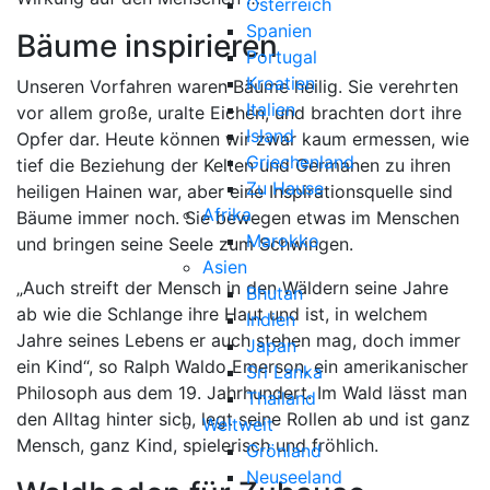
Österreich
Spanien
Bäume inspirieren
Portugal
Kroatien
Unseren Vorfahren waren Bäume heilig. Sie verehrten
Italien
vor allem große, uralte Eichen, und brachten dort ihre
Island
Opfer dar. Heute können wir zwar kaum ermessen, wie
Griechenland
tief die Beziehung der Kelten und Germanen zu ihren
Zu Hause
heiligen Hainen war, aber eine Inspirationsquelle sind
Afrika
Bäume immer noch. Sie bewegen etwas im Menschen
Marokko
und bringen seine Seele zum Schwingen.
Asien
„Auch streift der Mensch in den Wäldern seine Jahre
Bhutan
ab wie die Schlange ihre Haut und ist, in welchem
Indien
Jahre seines Lebens er auch stehen mag, doch immer
Japan
ein Kind“, so Ralph Waldo Emerson, ein amerikanischer
Sri Lanka
Philosoph aus dem 19. Jahrhundert. Im Wald lässt man
Thailand
den Alltag hinter sich, legt seine Rollen ab und ist ganz
Weltweit
Mensch, ganz Kind, spielerisch und fröhlich.
Grönland
Neuseeland