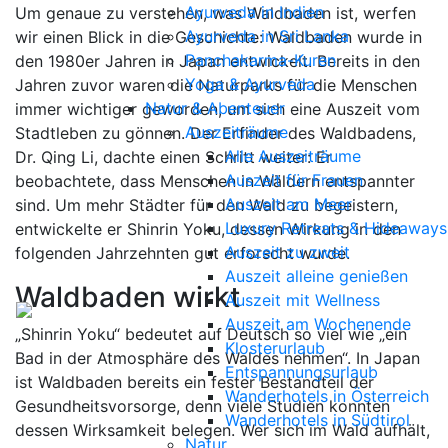
Ayurveda in Indien
Um genaue zu verstehen, was Waldbaden ist, werfen
Ayurveda in Sri Lanka
wir einen Blick in die Geschichte: Waldbaden wurde in
Panchakarma-Kuren
den 1980er Jahren in Japan entwickelt. Bereits in den
Yoga & Ayurveda
Jahren zuvor waren die Naturparks für die Menschen
Natur & Abenteuer
immer wichtiger geworden, um sich eine Auszeit vom
Auszeiträume
Stadtleben zu gönnen. Der Erfinder des Waldbadens,
Alle Auszeiträume
Dr. Qing Li, dachte einen Schritt weiter: Er
Auszeit für Frauen
beobachtete, dass Menschen in Wäldern entspannter
Auszeit am Meer
sind. Um mehr Städter für den Wald zu begeistern,
Luxury Retreats & Hideaways
entwickelte er Shinrin Yoku, dessen Wirkung in den
Auszeit zu zweit
folgenden Jahrzehnten gut erforscht wurde.
Auszeit alleine genießen
Waldbaden wirkt
Auszeit mit Wellness
Auszeit am Wochenende
„Shinrin Yoku“ bedeutet auf Deutsch so viel wie „ein
Klosterurlaub
Bad in der Atmosphäre des Waldes nehmen“. In Japan
Entspannungsurlaub
ist Waldbaden bereits ein fester Bestandteil der
Wanderhotels in Österreich
Gesundheitsvorsorge, denn viele Studien konnten
Wanderhotels in Südtirol
dessen Wirksamkeit belegen. Wer sich im Wald aufhält,
Natur