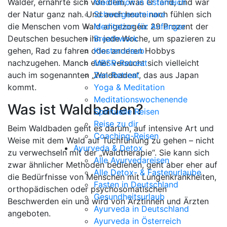
Wälder, ernährte sich von dem, was er fand, und war
Meditation in Österreich
der Natur ganz nah. Und auch heute noch fühlen sich
Schweigeseminare
die Menschen vom Wald angezogen: 29 Prozent der
Meditation für Anfänger
Deutschen besuchen ihn jede Woche, um spazieren zu
Breathwork
gehen, Rad zu fahren oder anderen Hobbys
Klosterurlaub
nachzugehen. Manch einer versucht sich vielleicht
MBSR-Retreat
auch im sogenannten „Waldbaden“, das aus Japan
Zen-Retreat
kommt.
Yoga & Meditation
Meditationswochenende
Was ist Waldbaden?
Spirituelle Reisen
Reise zu dir
Beim Waldbaden geht es darum, auf intensive Art und
Coaching-Reisen
Weise mit dem Wald auf Tuchfühlung zu gehen – nicht
Ayurveda & Detox
zu verwechseln mit der „Waldtherapie“. Sie kann sich
Alle Ayurvedareisen
zwar ähnlicher Methoden bedienen, geht aber eher auf
Alle Detox- & Fastenurlaube
die Bedürfnisse von Menschen mit Lungenkrankheiten,
Fasten in Deutschland
orthopädischen oder psychosomatischen
Gesundheitsurlaub
Beschwerden ein und wird von Ärztinnen und Ärzten
Ayurveda in Deutschland
angeboten.
Ayurveda in Österreich