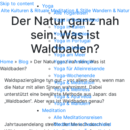
Skip to content
Yoga
Alte Kulturen & Rituale
Meditation & Stille
Wandern & Natur
Alle Yogareisen
Der Natur ganz nah
Yoga in Deutschland
Yoga in Italien
sein: Was ist
Yoga in Spanien
Yoga in Portugal
Waldbaden?
Yoga in Indien
Yoga am Meer
Home
»
Blog
»
Der Natur ganz nah sein: Was ist
Yoga für Anfänger
Waldbaden?
Yoga für Alleinreisende
Yoga-Wochenende
Waldspaziergänge tun gut – vor allem dann, wenn man
Yoga & Meditation
die Natur mit allen Sinnen wahrnimmt. Dabei
Yoga & Wellness
unterstützt eine bewährte Methode aus Japan: das
Yoga & Ayurveda
„Waldbaden“. Aber was ist Waldbaden genau?
Yoga & Wandern
Meditation
Alle Meditationsreisen
Jahrtausendelang streifte der Mensch durch die
Meditation in Deutschland