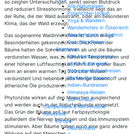
so zeigten Untersuchungen, senkt seinen Blutdruck
Alle Naturreisen
und reduziert Stresshormone. Vielleicht liegt das an
Polarlichter-Urlaub
der Ruhe, die der Wald ausstrahlt, oder am besonderen
Yoga & Wandern
Klima, das der Wald erzeugt.
Wanderhotels in Österreich
Wanderhotels in Südtirol
Das sogenannte Waldinnenklima ist durch einige
Coaching-Reisen
Besonderheiten gekennzeichnet: Die Kronen der
Abenteuer
Bäume halten die Sonnenstrahlen ab und die Bäume
Alle Abenteuerreisen
verdunsten Wasser, was zu kühleren Temperaturen und
Island-Rundreisen
einer höheren Luftfeuchtigkeit führt. Ein großer Baum
Neuseeland-Rundreisen
kann an einem warmen Tag 200 Liter Wasser
Bhutan-Rundreisen
verdunsten! Und nebenbei jede Menge Sauerstoff und
Indien-Rundreisen
ätherische Öle produzieren.
Himalaya-Reisen
Phytonzide wirken auf den Menschen ausgleichend
SUP-Urlaub
und werden auch in der Naturheilkunde eingesetzt.
Campervans & Wohnmobile
Das Grün der Bäume soll laut Farbpsychologie
Reiseziele
außerdem die Nerven beruhigen und das Immunsystem
Europa
stimulieren. Aber Bäume haben noch eine ganz andere
Deutschland
Wirkung auf den Menschen …