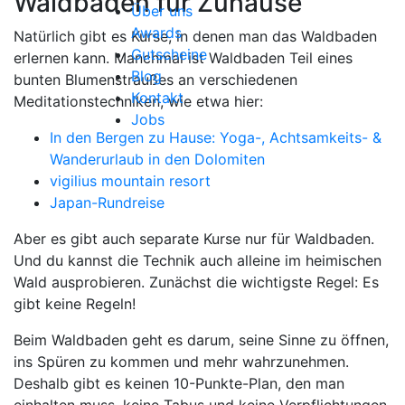
Waldbaden für Zuhause
Über uns
Awards
Natürlich gibt es Kurse, in denen man das Waldbaden
Gutscheine
erlernen kann. Manchmal ist Waldbaden Teil eines
Blog
bunten Blumenstraußes an verschiedenen
Kontakt
Meditationstechniken, wie etwa hier:
Jobs
In den Bergen zu Hause: Yoga-, Achtsamkeits- &
Wanderurlaub in den Dolomiten
vigilius mountain resort
Japan-Rundreise
Aber es gibt auch separate Kurse nur für Waldbaden.
Und du kannst die Technik auch alleine im heimischen
Wald ausprobieren. Zunächst die wichtigste Regel: Es
gibt keine Regeln!
Beim Waldbaden geht es darum, seine Sinne zu öffnen,
ins Spüren zu kommen und mehr wahrzunehmen.
Deshalb gibt es keinen 10-Punkte-Plan, den man