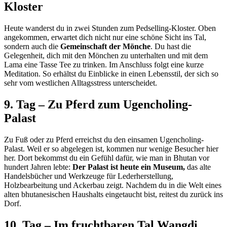
Kloster
Heute wanderst du in zwei Stunden zum Pedselling-Kloster. Oben
angekommen, erwartet dich nicht nur eine schöne Sicht ins Tal,
sondern auch die
Gemeinschaft der Mönche
. Du hast die
Gelegenheit, dich mit den Mönchen zu unterhalten und mit dem
Lama eine Tasse Tee zu trinken. Im Anschluss folgt eine kurze
Meditation. So erhältst du Einblicke in einen Lebensstil, der sich so
sehr vom westlichen Alltagsstress unterscheidet.
9. Tag – Zu Pferd zum Ugencholing-
Palast
Zu Fuß oder zu Pferd erreichst du den einsamen Ugencholing-
Palast. Weil er so abgelegen ist, kommen nur wenige Besucher hier
her. Dort bekommst du ein Gefühl dafür, wie man in Bhutan vor
hundert Jahren lebte:
Der Palast ist heute ein Museum,
das alte
Handelsbücher und Werkzeuge für Lederherstellung,
Holzbearbeitung und Ackerbau zeigt. Nachdem du in die Welt eines
alten bhutanesischen Haushalts eingetaucht bist, reitest du zurück ins
Dorf.
10. Tag – Im fruchtbaren Tal Wangdi