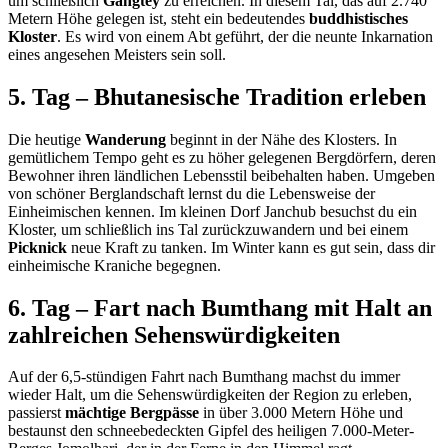
um schließlich
Gangtey
zu erreichen. In diesem Tal, das auf 2.740
Metern Höhe gelegen ist, steht ein bedeutendes
buddhistisches
Kloster
. Es wird von einem Abt geführt, der die neunte Inkarnation
eines angesehen Meisters sein soll.
5. Tag – Bhutanesische Tradition erleben
Die heutige
Wanderung
beginnt in der Nähe des Klosters. In
gemütlichem Tempo geht es zu höher gelegenen Bergdörfern, deren
Bewohner ihren ländlichen Lebensstil beibehalten haben. Umgeben
von schöner Berglandschaft lernst du die Lebensweise der
Einheimischen kennen. Im kleinen Dorf Janchub besuchst du ein
Kloster, um schließlich ins Tal zurückzuwandern und bei einem
Picknick
neue Kraft zu tanken. Im Winter kann es gut sein, dass dir
einheimische Kraniche begegnen.
6. Tag – Fart nach Bumthang mit Halt an
zahlreichen Sehenswürdigkeiten
Auf der 6,5-stündigen Fahrt nach Bumthang machst du immer
wieder Halt, um die Sehenswürdigkeiten der Region zu erleben,
passierst
mächtige Bergpässe
in über 3.000 Metern Höhe und
bestaunst den schneebedeckten Gipfel des heiligen 7.000-Meter-