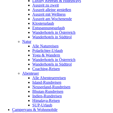
Luxury Retreats & Hideaways
Auszeit zu zweit
Auszeit alleine genießen
Auszeit mit Wellness
Auszeit am Wochenende
Klosterurlaub
Entspannungsurlaub
Wanderhotels in Österreich
Wanderhotels in Südtirol
Natur
Alle Naturreisen
Polarlichter-Urlaub
Yoga & Wandern
Wanderhotels in Österreich
Wanderhotels in Südtirol
Coaching-Reisen
Abenteuer
Alle Abenteuerreisen
Island-Rundreisen
Neuseeland-Rundreisen
Bhutan-Rundreisen
Indien-Rundreisen
Himalaya-Reisen
SUP-Urlaub
Campervans & Wohnmobile