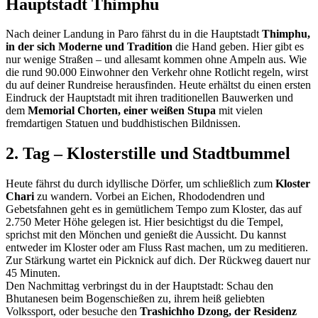
Hauptstadt Thimphu
Nach deiner Landung in Paro fährst du in die Hauptstadt
Thimphu,
in der sich Moderne und Tradition
die Hand geben. Hier gibt es
nur wenige Straßen – und allesamt kommen ohne Ampeln aus. Wie
die rund 90.000 Einwohner den Verkehr ohne Rotlicht regeln, wirst
du auf deiner Rundreise herausfinden. Heute erhältst du einen ersten
Eindruck der Hauptstadt mit ihren traditionellen Bauwerken und
dem
Memorial Chorten, einer weißen Stupa
mit vielen
fremdartigen Statuen und buddhistischen Bildnissen.
2. Tag – Klosterstille und Stadtbummel
Heute fährst du durch idyllische Dörfer, um schließlich zum
Kloster
Chari
zu wandern. Vorbei an Eichen, Rhododendren und
Gebetsfahnen geht es in gemütlichem Tempo zum Kloster, das auf
2.750 Meter Höhe gelegen ist. Hier besichtigst du die Tempel,
sprichst mit den Mönchen und genießt die Aussicht. Du kannst
entweder im Kloster oder am Fluss Rast machen, um zu meditieren.
Zur Stärkung wartet ein Picknick auf dich. Der Rückweg dauert nur
45 Minuten.
Den Nachmittag verbringst du in der Hauptstadt: Schau den
Bhutanesen beim Bogenschießen zu, ihrem heiß geliebten
Volkssport, oder besuche den
Trashichho Dzong, der Residenz