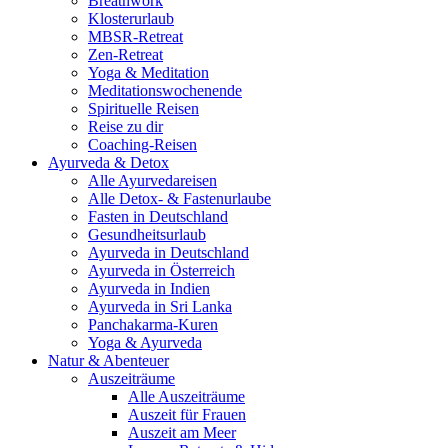
Breathwork
Klosterurlaub
MBSR-Retreat
Zen-Retreat
Yoga & Meditation
Meditationswochenende
Spirituelle Reisen
Reise zu dir
Coaching-Reisen
Ayurveda & Detox
Alle Ayurvedareisen
Alle Detox- & Fastenurlaube
Fasten in Deutschland
Gesundheitsurlaub
Ayurveda in Deutschland
Ayurveda in Österreich
Ayurveda in Indien
Ayurveda in Sri Lanka
Panchakarma-Kuren
Yoga & Ayurveda
Natur & Abenteuer
Auszeiträume
Alle Auszeiträume
Auszeit für Frauen
Auszeit am Meer