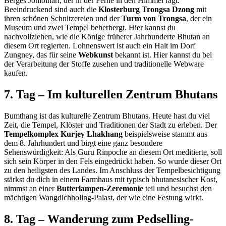
Berges Jomolhari, der in der Ferne in den Himmel ragt.
Beeindruckend sind auch die
Klosterburg Trongsa Dzong
mit
ihren schönen Schnitzereien und der
Turm von Trongsa
, der ein
Museum und zwei Tempel beherbergt. Hier kannst du
nachvollziehen, wie die Könige früherer Jahrhunderte Bhutan an
diesem Ort regierten. Lohnenswert ist auch ein Halt im Dorf
Zungney, das für seine
Webkunst
bekannt ist. Hier kannst du bei
der Verarbeitung der Stoffe zusehen und traditionelle Webware
kaufen.
7. Tag – Im kulturellen Zentrum Bhutans
Bumthang ist das kulturelle Zentrum Bhutans. Heute hast du viel
Zeit, die Tempel, Klöster und Traditionen der Stadt zu erleben. Der
Tempelkomplex Kurjey Lhakhang
beispielsweise stammt aus
dem 8. Jahrhundert und birgt eine ganz besondere
Sehenswürdigkeit: Als Guru Rinpoche an diesem Ort meditierte, soll
sich sein Körper in den Fels eingedrückt haben. So wurde dieser Ort
zu den heiligsten des Landes. Im Anschluss der Tempelbesichtigung
stärkst du dich in einem Farmhaus mit typisch bhutanesischer Kost,
nimmst an einer
Butterlampen-Zeremonie
teil und besuchst den
mächtigen Wangdichholing-Palast, der wie eine Festung wirkt.
8. Tag – Wanderung zum Pedselling-