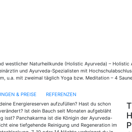
d westlicher Naturheilkunde (Holistic Ayurveda) – Holisti
meinärztin und Ayurveda-Spezialisten mit Hochschulabschlus
, u.a. mit zweimal täglich Yoga bzw. Meditation – 4 Saun
UNGEN & PREISE
REFERENZEN
T
deine Energiereserven aufzufüllen? Hast du schon
 verändert? Ist dein Bauch seit Monaten aufgebläht
H
g isst? Panchakarma ist die Königin der Ayurveda-
P
licht eine tiefgehende Reinigung und Regeneration im
tschlackung. 7, 10 oder 14 Nächte verbringst du in