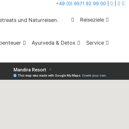
+49 (0) 9571 92 99 00
|
|
ch
Reiseziele
karma-Kur im
benteuer
Ayurveda & Detox
Service