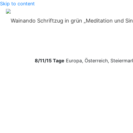
Skip to content
Home
»
Reiseangebote
»
Tiefe Regeneration: Holistisch
Tiefe Regenerati
Ayurveda Resort 
8/11/15 Tage
Europa
,
Österreich
,
Steiermar