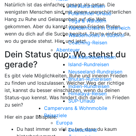
Natürlich ist das einfacher gesagt als getan. Die
Alle Naturreisen
wenigsten Menschen sind mit einem unerschütterlichen
Polarlichter-Urlaub
Hang zu Ruhe und Gelassenheit auf die Welt
Yoga & Wandern
gekommen. Aber du kannst inneren Frieden finden,
Wanderhotels in Österreich
wenn du dich auf die Suche begibst. Starte einfach da,
Wanderhotels in Südtirol
wo du gerade stehst. Hier und jetzt.
Coaching-Reisen
Abenteuer
Dein Status quo: Wo stehst du
Alle Abenteuerreisen
gerade?
Island-Rundreisen
Neuseeland-Rundreisen
Es gibt viele Möglichkeiten, Ruhe und inneren Frieden
Bhutan-Rundreisen
zu finden und loszulassen. Welcher Weg der richtige
Indien-Rundreisen
ist, kannst du besser einschätzen, wenn du deinen
Himalaya-Reisen
Status-quo kennst. Was hindert dich daran, im Frieden
SUP-Urlaub
zu sein?
Campervans & Wohnmobile
Reiseziele
Hier ein paar Beispiele:
Europa
Du hast immer so viel zu tun, dass du kaum
Deutschland