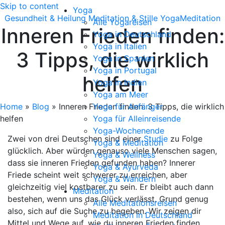
Skip to content
Yoga
Gesundheit & Heilung
Meditation & Stille
Yoga
Meditation
Alle Yogareisen
Inneren Frieden finden:
Yoga in Deutschland
Yoga in Italien
3 Tipps, die wirklich
Yoga in Spanien
Yoga in Portugal
helfen
Yoga in Indien
Yoga am Meer
Home
»
Blog
»
Inneren Frieden finden: 3 Tipps, die wirklich
Yoga für Anfänger
helfen
Yoga für Alleinreisende
Yoga-Wochenende
Zwei von drei Deutschen sind einer
Studie
zu Folge
Yoga & Meditation
glücklich. Aber würden genauso viele Menschen sagen,
Yoga & Wellness
dass sie inneren Frieden gefunden haben? Innerer
Yoga & Ayurveda
Friede scheint weit schwerer zu erreichen, aber
Yoga & Wandern
gleichzeitig viel kostbarer zu sein. Er bleibt auch dann
Meditation
bestehen, wenn uns das Glück verlässt. Grund genug
Alle Meditationsreisen
also, sich auf die Suche zu begeben. Wir zeigen dir
Meditation in Deutschland
Mittel und Wege auf, wie du inneren Frieden finden