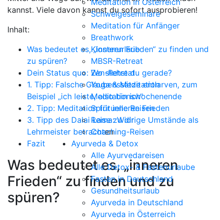
Meditation in Österreich
kannst. Viele davon kannst du sofort ausprobieren!
Schweigeseminare
Meditation für Anfänger
Inhalt:
Breathwork
Was bedeutet es, „inneren Frieden“ zu finden und
Klosterurlaub
zu spüren?
MBSR-Retreat
Dein Status quo: Wo stehst du gerade?
Zen-Retreat
1. Tipp: Falsche Glaubenssätze entlarven, zum
Yoga & Meditation
Beispiel „ich leiste, also bin ich“
Meditationswochenende
2. Tipp: Meditation für inneren Frieden
Spirituelle Reisen
3. Tipp des Dalai Lama: Widrige Umstände als
Reise zu dir
Lehrmeister betracht
Coaching-Reisen
en
Fazit
Ayurveda & Detox
Alle Ayurvedareisen
Was bedeutet es, „inneren
Alle Detox- & Fastenurlaube
Frieden“ zu finden und zu
Fasten in Deutschland
Gesundheitsurlaub
spüren?
Ayurveda in Deutschland
Ayurveda in Österreich