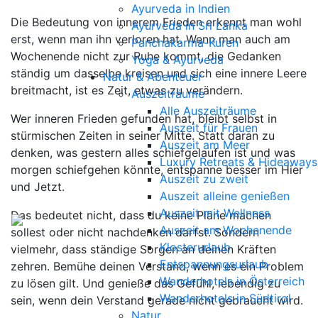
Ayurveda in Indien
Die Bedeutung von innerem Frieden erkennt man wohl
Ayurveda in Sri Lanka
erst, wenn man ihn verloren hat. Wenn man auch am
Panchakarma-Kuren
Wochenende nicht zur Ruhe kommt, die Gedanken
Yoga & Ayurveda
ständig um dasselbe kreisen und sich eine innere Leere
Natur & Abenteuer
breitmacht, ist es Zeit, etwas zu verändern.
Auszeiträume
Alle Auszeiträume
Wer inneren Frieden gefunden hat, bleibt selbst in
Auszeit für Frauen
stürmischen Zeiten in seiner Mitte. Statt daran zu
Auszeit am Meer
denken, was gestern alles schiefgelaufen ist und was
Luxury Retreats & Hideaways
morgen schiefgehen könnte, entspanne besser im Hier
Auszeit zu zweit
und Jetzt.
Auszeit alleine genießen
Auszeit mit Wellness
Das bedeutet nicht, dass du keine Pläne machen
Auszeit am Wochenende
sollest oder nicht nachdenken darfst. Sondern
Klosterurlaub
vielmehr, dass ständige Sorgen an deinen Kräften
Entspannungsurlaub
zehren. Bemühe deinen Verstand, wenn es ein Problem
Wanderhotels in Österreich
zu lösen gilt. Und genieße das Gefühl, lebendig zu
Wanderhotels in Südtirol
sein, wenn dein Verstand gerade nicht gebraucht wird.
Natur