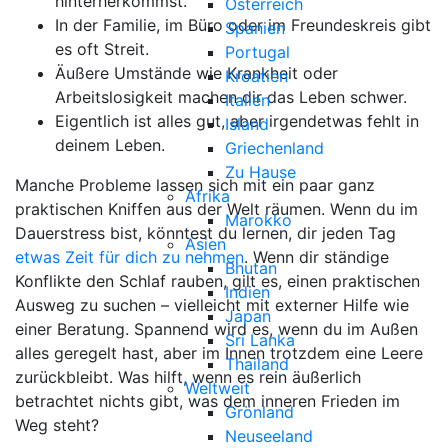
hinterherkommst.
Österreich
In der Familie, im Büro oder im Freundeskreis gibt
Spanien
es oft Streit.
Portugal
Äußere Umstände wie Krankheit oder
Kroatien
Arbeitslosigkeit machen dir das Leben schwer.
Italien
Eigentlich ist alles gut, aber irgendetwas fehlt in
Island
deinem Leben.
Griechenland
Zu Hause
Manche Probleme lassen sich mit ein paar ganz
Afrika
praktischen Kniffen aus der Welt räumen. Wenn du im
Marokko
Dauerstress bist, könntest du lernen, dir jeden Tag
Asien
etwas Zeit für dich zu nehmen
. Wenn dir ständige
Bhutan
Konflikte den Schlaf rauben, gilt es, einen praktischen
Indien
Ausweg zu suchen – vielleicht mit externer Hilfe wie
Japan
einer Beratung. Spannend wird es, wenn du im Außen
Sri Lanka
alles geregelt hast, aber im Innen trotzdem eine Leere
Thailand
zurückbleibt. Was hilft, wenn es rein äußerlich
Weltweit
betrachtet nichts gibt, was dem inneren Frieden im
Grönland
Weg steht?
Neuseeland